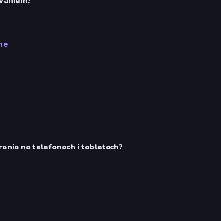
owaniem?
me
ania na telefonach i tabletach?