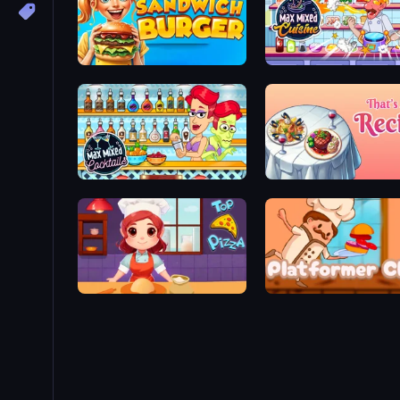
Sandwich Burger
Max Mixed Cuisine
Max Mixed Cocktails
That's My Recipe
Top Pizza
Platformer Chef