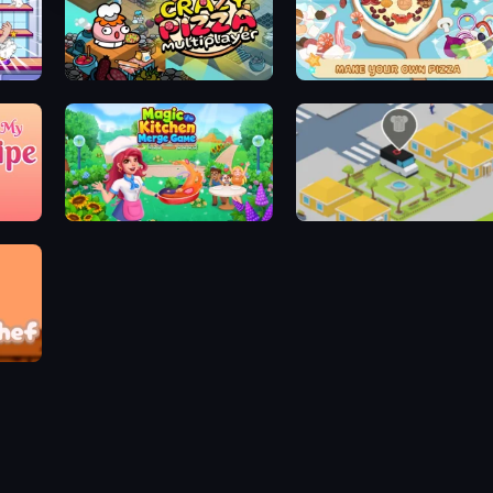
Crazy Pizza Multiplayer
ABC Pizza Maker
Magic Kitchen: Merge Game
Cookin'Truck