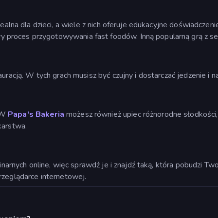
dealna dla dzieci, a wiele z nich oferuje edukacyjne doświadczeni
proces przygotowywania fast foodów. Inną popularną grą z ser
auracją. W tych grach musisz być czujny i dostarczać jedzenie i n
? W
Papa's Bakeria
możesz również upiec różnorodne słodkości,
karstwa.
ulinarnych online, więc sprawdź je i znajdź taką, która pobudzi T
rzeglądarce internetowej.