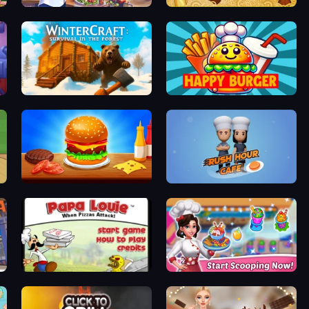
Cooking Festival
Papa's Pastaria
WinterCraft: Survival in the Forest
Happy Burger
Burger Cafe
Rush Hour Cafe
Papa Louie: When Pizzas Attack
Ice Cream Fever: Cooking Game