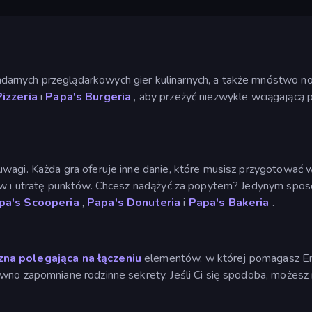
rnych przeglądarkowych gier kulinarnych, a także mnóstwo now
izzeria
i
Papa's Burgeria
, aby przeżyć niezwykle wciągającą 
uwagi. Każda gra oferuje inne danie, które musisz przygotować 
ów i utratę punktów. Chcesz nadążyć za popytem? Jedynym sposo
pa's Scooperia
,
Papa's Donuteria
i
Papa's Bakeria
.
zna
polegająca na łączeniu
elementów, w której pomagasz Emi
awno zapomniane rodzinne sekrety. Jeśli Ci się spodoba, możesz