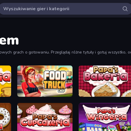
iem
owych grach o gotowaniu. Przeglądaj różne tytuły i gotuj wszystko, 
Food Truck Chef™: A Fun Cooking Game
Papa's Bakeria