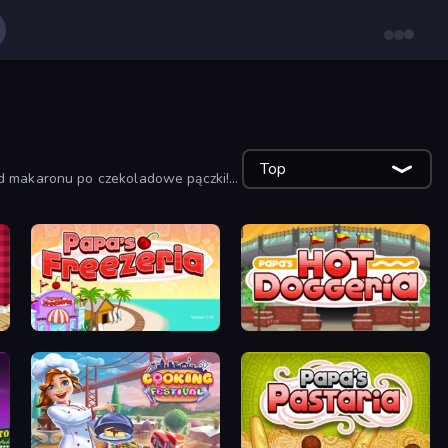
Top
od makaronu po czekoladowe pączki!
Papa's Freezeria
Papa's Hot Doggeria