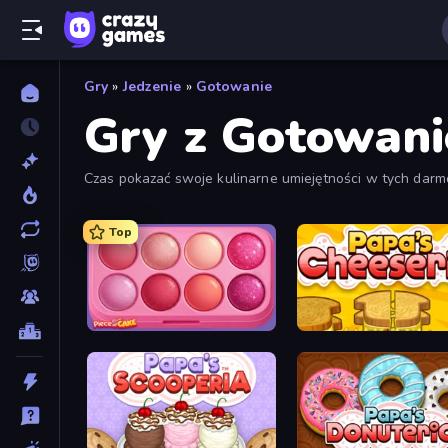
Gry
»
Jedzenie
»
Gotowanie
Gry z Gotowan
Czas pokazać swoje kulinarne umiejętności w tych darm
Graj dla zabawy i za darmo online.
Top
Piece of Cake: Merge and Bake
Papa's Cheeseria