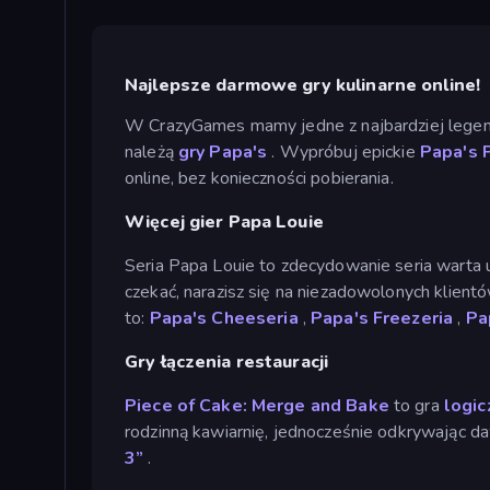
Najlepsze darmowe gry kulinarne online!
W CrazyGames mamy jedne z najbardziej legenda
należą
gry Papa's
. Wypróbuj epickie
Papa's P
online, bez konieczności pobierania.
Więcej gier Papa Louie
Seria Papa Louie to zdecydowanie seria warta 
czekać, narazisz się na niezadowolonych klient
to:
Papa's Cheeseria
,
Papa's Freezeria
,
Pa
Gry łączenia restauracji
Piece of Cake: Merge and Bake
to gra
logic
rodzinną kawiarnię, jednocześnie odkrywając d
3”
.