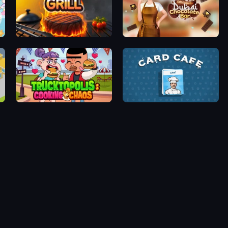
Click To Grill
Ellie's Recipe: Dubai Chocolate Bar
Trucktopolis Cooking Chaos
Card Cafe