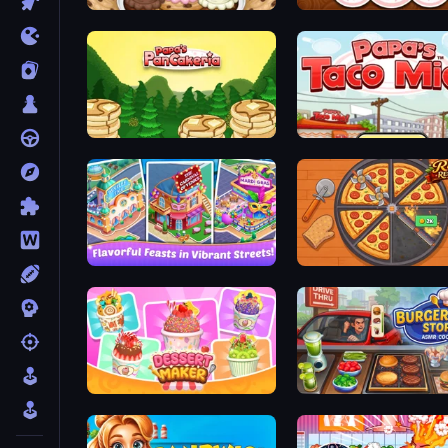
Papa's Scooperia
Papa's Donuteria
Papa's Pancakeria
Papa's Taco Mia
Mom's Diary 2
Ring Restaurant
Dessert Maker