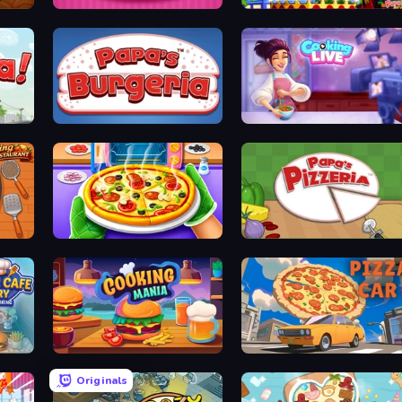
Papas Cupcakeria
Papa's Wingeria
Papa's Burgeria
Cooking Live
Pizza Maker
Papa's Pizzeria
Burger Cafe Story ASMR Cooking
Cooking Mania
Pizza Car
Originals