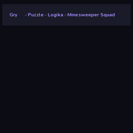
Gry
Puzzle
Logika
Minesweeper Squad
»
»
»
Minesweeper Squad
Deweloper
TenthEase Game
Ocena
8,7
(
na podstawie ostatnich 6 miesięcy
)
Wydany
kwiecień 2026
Silnik gry
HTML5
Platformy
Przeglądarka (komputer stacjonarny,
telefon komórkowy, tablet),
Aplikacja CrazyGames (iOS, Android)
Orientacja
Krajobraz
Puzzle
562
Mobile
2342