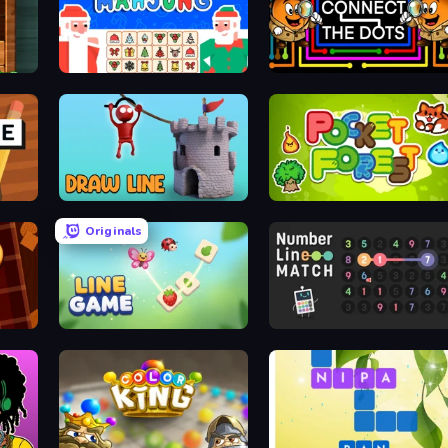
Advent Mahjong
Connect the Dots – Relaxing
Draw Line
Pocket Forest
Originals
Line Game
Number Line Match