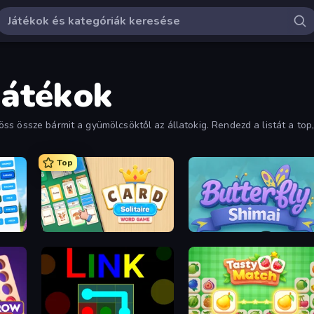
Játékok
ss össze bármit a gyümölcsöktől az állatokig. Rendezd a listát a top
Top
nect
Card Solitaire: Word Game
Butterfly Shimai