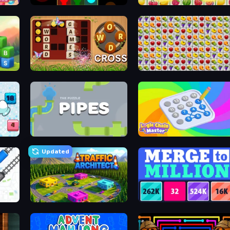
ayer
Link
Tasty Match: Mahjong Pairs
cks
Word Cross
Same Game Fruit Collapse
Pipes: The Puzzle
Logic Chain Master
Updated
Traffic Architect
Merge to Million