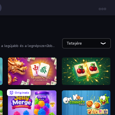
Tetejére
, a legújabb és a legnépszerűbb
Mahjong Unlimited
Mahjong Puzzle: Tile Match
Originals