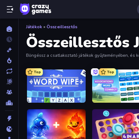
Játékok
»
Összeillesztős
Összeillesztős 
Böngéssz a csatlakoztató játékok gyűjteményében, és kö
játékok szerint a megadott szűrők segítségével.
Top
Top
Word Wipe
Associations - Word Con