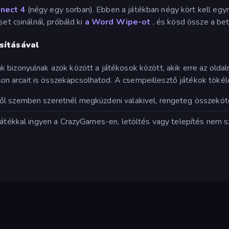
nect 4
(négy egy sorban). Ebben a játékban négy kört kell egy
set csinálnál, próbáld ki
a Word Wipe-ot
, és kösd össze a bet
sításával
k bizonyulnak azok között a játékosok között, akik erre az old
n arcait is összekapcsolhatod. A csempeillesztő játékok tökélet
l szemben szeretnél megküzdeni valakivel, rengeteg összekötő j
k játékkal ingyen a CrazyGames-en, letöltés vagy telepítés nem