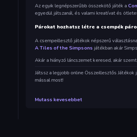
Az egyik legnépszerűbb összekötő játék a
Con
egyedül játszanál, és valami kreatívat és ötlete
Párokat hozhatsz létre a csempék páro
A csempeillesztő játékok népszerű választásna
A Tiles of the Simpsons
játékban akár Simpso
Akár a hiányzó láncszemet keresed, akár szemtő
Játssz a legjobb online Összeillesztős Játéko
mással most!
Mutass kevesebbet