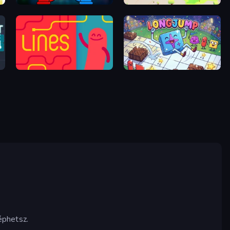
Circuit Master
Connect People: State Control
Lines
Long Jump - A Word Game
éphetsz.