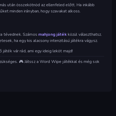
más után összekötnöd az ellenfeled előtt. Ha inkább
űket minden irányban, hogy szavakat alkoss.
alra tévednek. Számos
mahjong játék
közül választhatsz.
esek, ha egy kis alacsony intenzitású játékra vágysz.
áték vár rád, ami egy ideig leköt majd!
 szükséges. 🎮 Játssz a Word Wipe játékkal és még sok