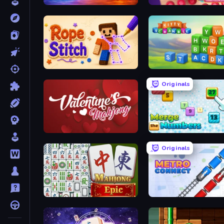
Elemental Monsters: Merge
Connect 4 Online Multipl
Rope Stitch Puzzle
Kitty Scramble: Word Sta
Originals
Valentine Mahjong
Merge the Numbers
Originals
Mahjong Epic
Metro Connect