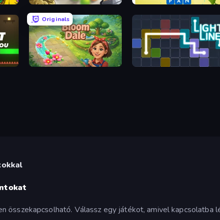
Color King
Crossword Connect
Originals
Bloom Dale
Light Line
kokkal
ontokat
n összekapcsolható. Válassz egy játékot, amivel kapcsolatba l