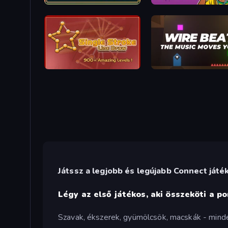
2248 Puzzle - Link Numbers
67 Doi Doi
Single Stroke Line Draw
Wire Beat
Játssz a legjobb és legújabb Connect játé
Légy az első játékos, aki összeköti a p
Szavak, ékszerek, gyümölcsök, macskák - minde