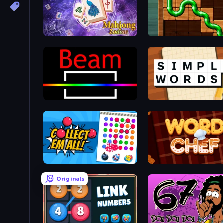
Mahjong Solitaire Zodiac
Pipe Puzzle
Beam
Simple Words
Collect Em All!
Word Chef
Originals