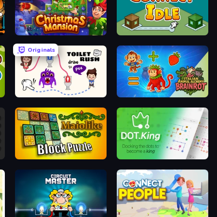
 Puzzle
Christmas Mansion
Connect idle
Originals
Toilet Rush - Draw Puzzle
Italian Animal Alchemy - Brainrot
Maiolike Block Puzzle
Dot King