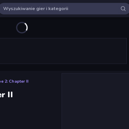
e 2: Chapter II
r II