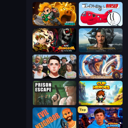
Rumble Heroes
Infiltrating the Airship
AFK Dungeon: Idle Action RPG
Pirates of the Caribbean: ToW
Schoolboy Escape: Runaway
Titan Soul: Action RPG
Prison Escape
Cup Heroes
Top