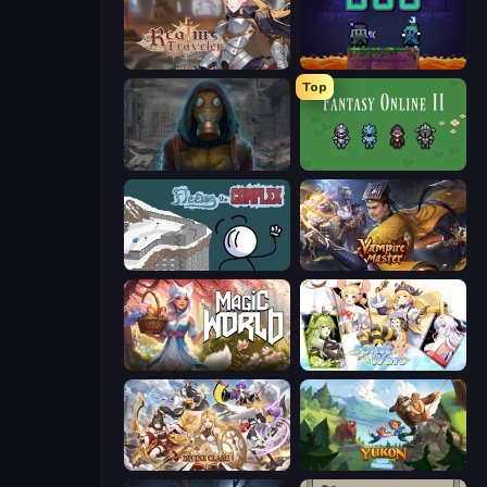
Realm Traveler
Duo
Top
Heroes of the Wasteland
Fantasy Online 2
Fleeing the Complex
Vampire Master
Magic World
Spirit Wars
Divine Clash
Yukon: Family Adventure