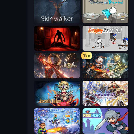
Skinwalker
Stealing the Diamond
Doors Castle
Escaping the Prison
Top
Dark Odyssey
Crystal Saga: Nova
Arcath Tales
Goddess Connect
Frost Land - Snow Survival
Rise Hero