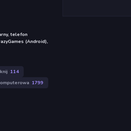
rny, telefon
razyGames (Android),
knij
114
Komputerowa
1799