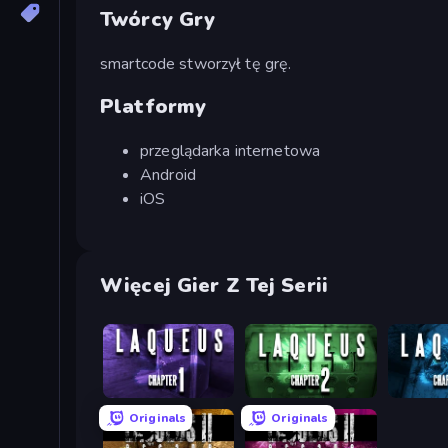
Twórcy Gry
smartcode stworzył tę grę.
Platformy
przeglądarka internetowa
Android
iOS
Więcej Gier Z Tej Serii
Laqueus Escape: Chapter I
Laqueus Escape: Chapter II
Originals
Originals