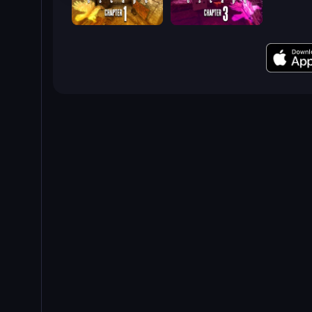
Laqueus Escape 2: Chapter I
Laqueus Escape 2 - Chapter III