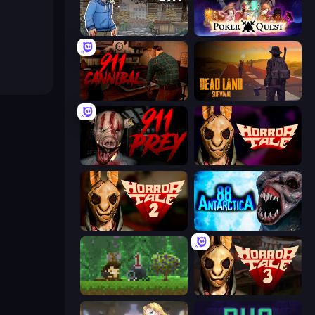
Nuclear Day
Poker Quest
911: Cannibal
Dead Land: Survival
911: Prey
Horror Tale
Horror Tale 2: Samantha
Antarctica 88
Aground
Horror Tale 3: The Witch