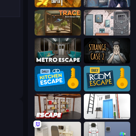
Laqueus Escape 2: Chapter I
Scary Horror Escape Room
TRACE
Cube Stories: Escape
Metro Escape
Escape Room: Strange Case 2
Daily Kitchen Escape
Daily Room Escape
Kitchen Escape
Elevator Room Escape