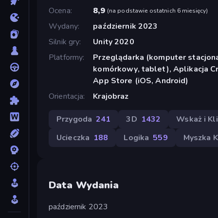
Ocena
8,9
(
na podstawie ostatnich 6 miesięcy
)
Wydany
październik 2023
Silnik gry
Unity 2020
Platformy
Przeglądarka (komputer stacjona
komórkowy, tablet), Aplikacja C
App Store (iOS, Android)
Orientacja
Krajobraz
Przygoda
241
3D
1432
Wskaż i Kli
Ucieczka
188
Logika
559
Myszka 
Data Wydania
październik 2023