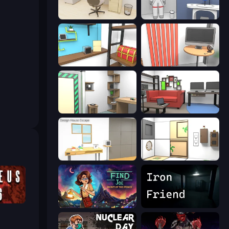
House Escape: Office
Space Museum Escape
Game Cafe Escape
Computer Office Escape
Machine Room Escape
Video Studio Escape
Design House Escape
Puzzle Room Escape
Laqueus Escape: Chapter VI
Find Joe: Secret of The Stones
Iron Friend