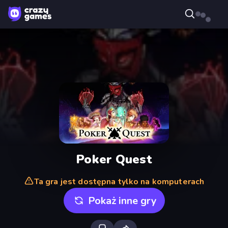
Poker Quest
Ta gra jest dostępna tylko na komputerach
Pokaż inne gry