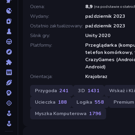
Ocena
8,9
(
na podstawie ostatnic
Wydany
październik 2023
Ostatnio zaktualizowany
październik 2023
Silnik gry
Unity 2020
Platformy
Przeglądarka (komput
telefon komórkowy, t
CrazyGames (Android
Android)
Orientacja
Krajobraz
Przygoda
241
3D
1431
Wskaż i Kli
Ucieczka
188
Logika
558
Premium
Myszka Komputerowa
1796