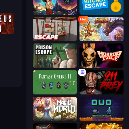
Find Joe: Secret of The Stones
Daily Kitchen Escape
Hot
Laqueus Escape: Chapter VI
Kitchen Escape
Heroes Assemble
Prison Escape
Horror Tale
Fantasy Online 2
911: Prey
Magic World
Duo