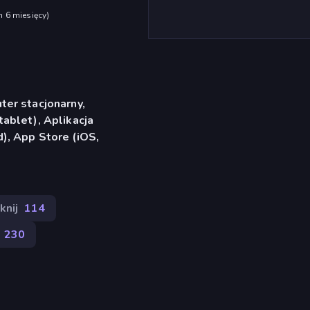
h 6 miesięcy
)
er stacjonarny,
ablet), Aplikacja
), App Store (iOS,
knij
114
230