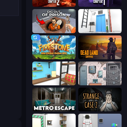
Laqueus Escape 2: Chapter II
Laqueus Escape: Chapter I
Dig out of Prison
Elevator Room Escape
Firestone – Idle Clicker Online RPG
Dead Land: Survival
Game Cafe Escape
Cube Stories: Escape
Metro Escape
Escape Room: Strange Case 2