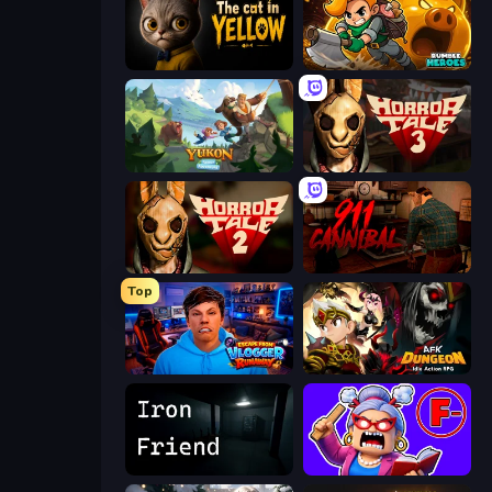
The Cat in Yellow
Rumble Heroes
Yukon: Family Adventure
Horror Tale 3: The Witch
Horror Tale 2: Samantha
911: Cannibal
Top
Escape from Vlogger: Runaway
AFK Dungeon: Idle Action RPG
Iron Friend
Escape From School: Angry Teacher!