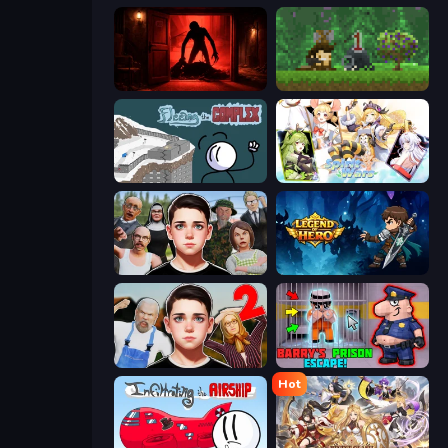
Doors Castle
Aground
Fleeing the Complex
Spirit Wars
Schoolboy Escape: Runaway
Legend of Hero
Schoolboy Escape 2
Barry's Prison Escape!
Hot