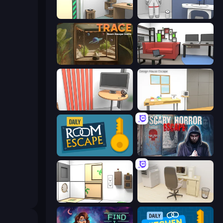
Machine Room Escape
Space Museum Escape
TRACE
Video Studio Escape
Computer Office Escape
Design House Escape
Daily Room Escape
Scary Horror Escape Room
Puzzle Room Escape
House Escape: Office