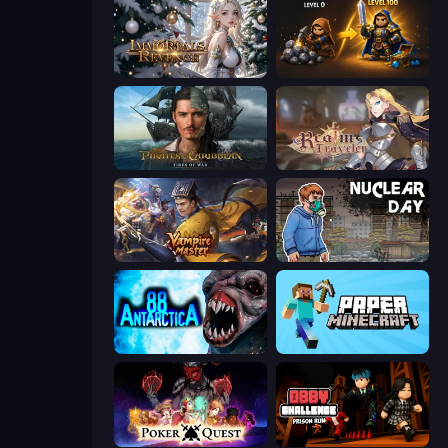
Immortals Revenge
Gothic Story RPG
Pirates of the Caribbean: ToW
Realm Traveler
Vampire Master
Nuclear Day
Antarctica 88
Paper Minecraft
Poker Quest
Obby Challenge: Prison Run