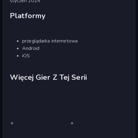
styczeń 2024
Platformy
przeglądarka internetowa
Android
iOS
Więcej Gier Z Tej Serii
Laqueus
Tylko
Laqueus
Tylko
komputer
komputer
Escape:
Escape:
stacjonarny
stacjonarny