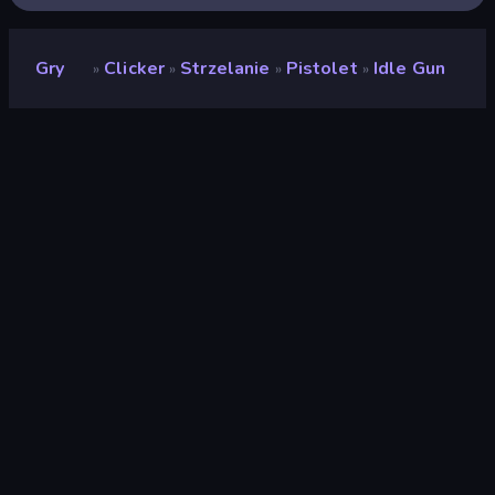
Gry
Clicker
Strzelanie
Pistolet
Idle Gun
»
»
»
»
Idle Gun
Deweloper
Neko
Ocena
9,6
(
na podstawie ostatnich 6 miesięcy
)
Wydany
kwiecień 2022
Silnik gry
Unity 2021
Platformy
Przeglądarka (komputer stacjonarny,
telefon komórkowy, tablet),
Aplikacja CrazyGames (Android)
Orientacja
Krajobraz
Clicker
294
Piksel
210
Pistolet
136