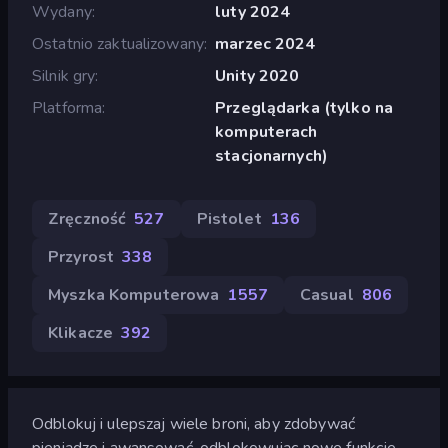
Wydany
luty 2024
Ostatnio zaktualizowany
marzec 2024
Silnik gry
Unity 2020
Platforma
Przeglądarka (tylko na
komputerach
stacjonarnych)
Zręczność
527
Pistolet
136
Przyrost
338
Myszka Komputerowa
1557
Casual
806
Klikacze
392
Odblokuj i ulepszaj wiele broni, aby zdobywać
pieniądze i awansować, odblokowując nowe funkcje.