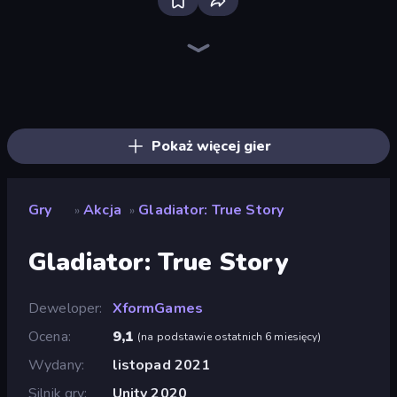
Bloxd.io
Ragdoll Archers
EvoWars.io
Veck.io
Piece of Cake: Merge and Bake
Racing Limits
Traffic Rider
Mahjongg Solitaire
Screw Out: Bolts and Nuts
Words of Wonders
Piles of Mahjong
Designville: Merge & Design
Miniblox
Stickman Clash
Space Waves
SkillWarz
Fortzone Battle Royale
Arrow Escape
Pokaż więcej gier
Gry
Akcja
Gladiator: True Story
»
»
Gladiator: True Story
Deweloper
XformGames
Ocena
9,1
(
na podstawie ostatnich 6 miesięcy
)
Wydany
listopad 2021
Silnik gry
Unity 2020