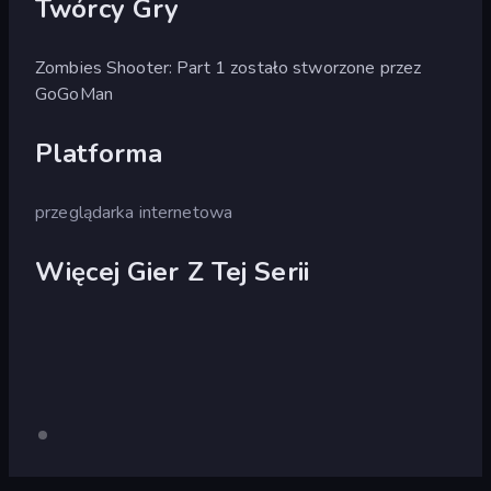
Twórcy Gry
Zombies Shooter: Part 1 zostało stworzone przez
GoGoMan
Platforma
przeglądarka internetowa
Więcej Gier Z Tej Serii
Zombies
Tylko
komputer
Shooter:
stacjonarny