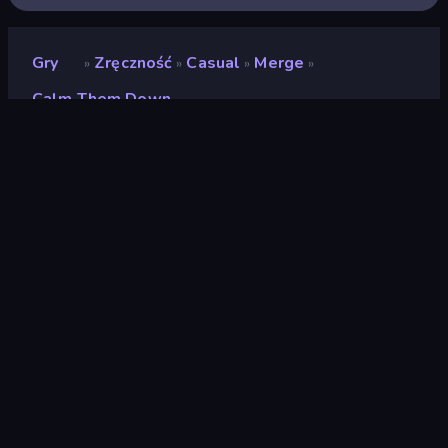
Gry
Zręczność
Casual
Merge
»
»
»
»
Calm Them Down
Calm Them Down
Deweloper
Smart Raven Studio
Ocena
(
na podstawie ostatnich 6
8,8
miesięcy
)
Wydany
październik 2023
Ostatnio zaktualizowany
listopad 2023
Silnik gry
Unity 2021
Platformy
Przeglądarka (komputer
stacjonarny, telefon
komórkowy, tablet),