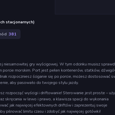
ch stacjonarnych)
hód
381
 tej niesamowitej gry wyścigowej. W tym odcinku musisz sprawd
 porcie morskim. Port jest pełen kontenerów, statków, dźwigó
ednak rozpoczniesz ściganie się po porcie, możesz dostosować s
zenie, aby pasowało do twojego stylu jazdy.
z rozpocząć wyścigi i driftowanie! Sterowanie jest proste – uż
z skręcania w lewo i prawo, a klawisza spacji do wykonania
wać jak najwięcej efektownych driftów i zaprezentuj swoje
by pilnować limitu czasu i zdobyć jak najwięcej gotówki!