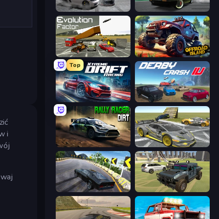
Gearshift One
Drift Hunters
Evolution Factor
Offroad Island
Top
Xtreme DRIFT Racing
Derby Crash 4
zić
w i
wój
Rally Racer Dirt
Wrong Way
ywaj
Burnout Drift 2: Hilltop
4x4 Offroader