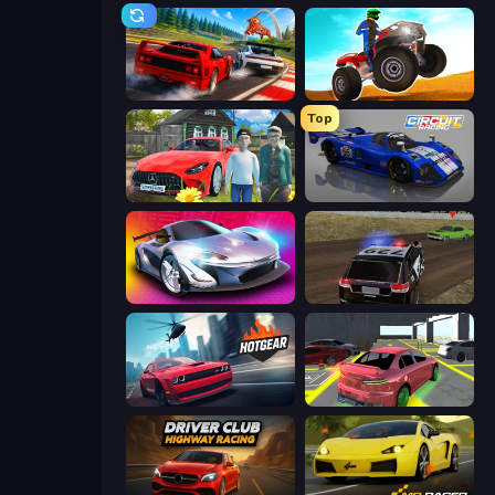
Racing: Online!
ATV Ultimate Offroad
Top
Speedboy: History with Grandfather
Circuit Racing
Grand Cyber City
POLICE Chase Simulator
Hotgear
Garage Parking