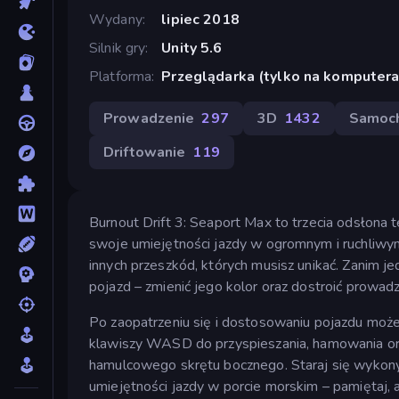
Wydany
lipiec 2018
Silnik gry
Unity 5.6
Platforma
Przeglądarka (tylko na komputera
Prowadzenie
297
3D
1432
Samoc
Driftowanie
119
Burnout Drift 3: Seaport Max to trzecia odsłona
swoje umiejętności jazdy w ogromnym i ruchliwym
innych przeszkód, których musisz unikać. Zanim j
pojazd – zmienić jego kolor oraz dostroić prowad
Po zaopatrzeniu się i dostosowaniu pojazdu możes
klawiszy WASD do przyspieszania, hamowania ora
hamulcowego skrętu bocznego. Staraj się wykony
umiejętności jazdy w porcie morskim – pamiętaj, a