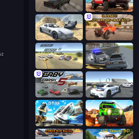
Burnout Drift
Offroad Masters Challenge
Derby Crash 2
Ultimate Truck Driving Simulator 2020
sz
Derby Crash 3
RCC City Racing
Derby Crash 5
Crazy Stunt Cars Multiplayer
Real Drift World
Offroad Life 3D