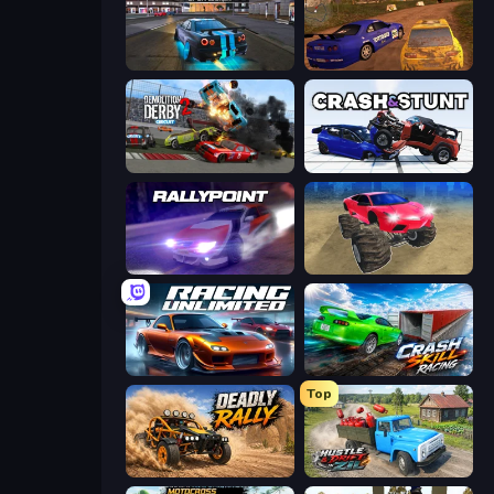
Street Racing: Open World
Dirt Rally Driver HD
Demolition Derby 2
Crash & Stunt
Rally Point
Monster Cars: Ultimate Simulator
Racing Unlimited
Crash Skill Racing
Top
Deadly Rally
Hustle & Drift in ZIL