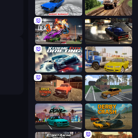
Force Drift Racing: Aussie Burnout
Hill Travel 3D
Demolition Derby 3
City Classic Car Driving: 131
Xtreme City Drifting
Crazy Car Stunts
DriveTown
Obby: Car Crash Sandbox
RealDrive
Derby Crash