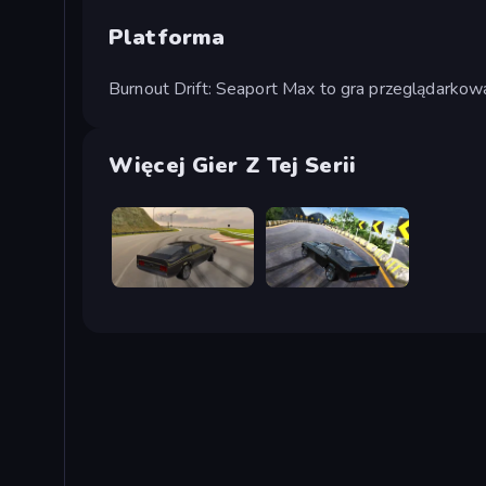
Platforma
Burnout Drift: Seaport Max to gra przeglądarkow
Więcej Gier Z Tej Serii
Burnout Drift
Burnout Drift 2: Hilltop