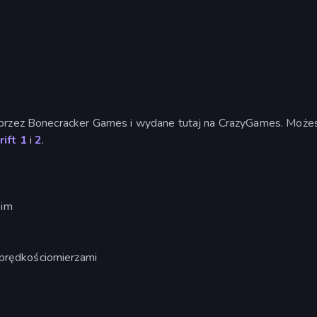
 przez Bonecracker Games i wydane tutaj na CrazyGames. Może
rift 1
i
2
.
kim
 prędkościomierzami