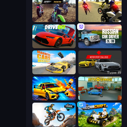
MotoCross Riders
3D Moto Simulator 2
DriveOff
Russian Car Driver ZIL 130
Madness Cars Destroy
Motor Sport Challenge Type R
BMG: Ragdoll Playground
Retro Garage
Trial Mania
Mechacraft.io