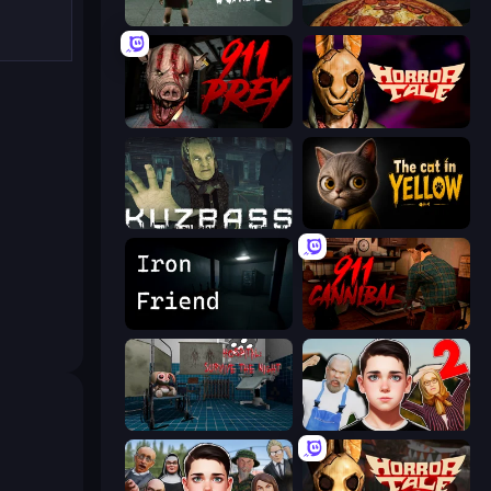
Haunted School
Pizza Anomalies
911: Prey
Horror Tale
Kuzbass Horror
The Cat in Yellow
Iron Friend
911: Cannibal
Hospital: Survive the Night
Schoolboy Escape 2