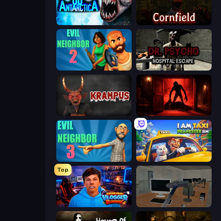
Antarctica 88
Cornfield
Evil Neighbor 2
Dr. Psycho: Hospital Escape
Krampus
Doors Castle
Evil Neighbor 3
I Am Taxi Prankster Sim
Top
Escape from Vlogger: Runaway
Office Horror Story