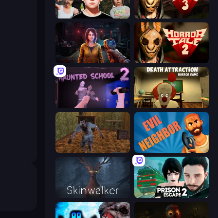
Schoolboy Escape: Runaway
Horror Tale 3: The Witch
Survival Zone Zombie Outbreak
Horror Tale 2: Samantha
Haunted School 2
Death Attraction: Horror Game
Creepy Granny Scream: Scary Freddy
Evil Neighbor
Skinwalker
Prison Escape 2