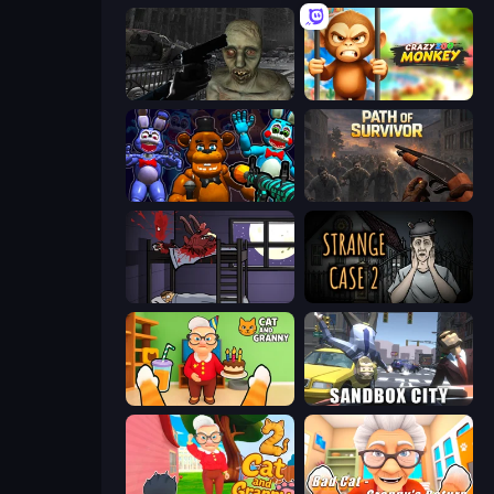
C-Virus Game: Outbreak
Crazy Zoo Monkey
FNaF Shooter
Path of Survivor
The Visitor
Escape Room: Strange Case 2
Cat and Granny
Sandbox City