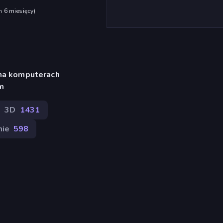
h 6 miesięcy
)
 na komputerach
m
3D
1431
nie
598