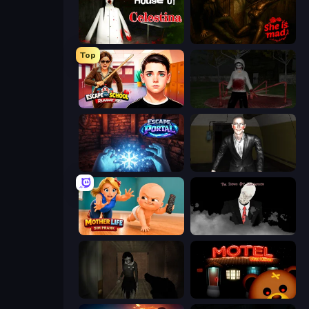
House of Celestina
She is Mad
Top
Escape from School: Runaway
Jeff the Killer: Horrendous Smile
Escape Portal
Case: Smile 2
Mother Life Simulator: Prank
The Dawn of Slenderman
Slendrina Must Die: The Forest
Bear Haven