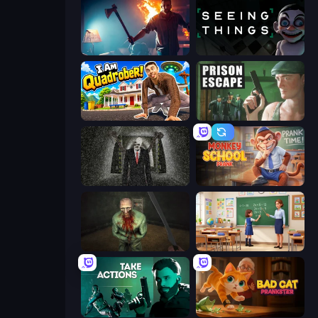
You Are Being Watched
Seeing Things
I Am Quadrober!
Prison Escape
Slenderman Must Die: Underground Bunker
Monkey School Prank
Shoot Your Nightmare: The Beginning
High School Teacher Simulator
Take Actions
Bad Cat Prankster