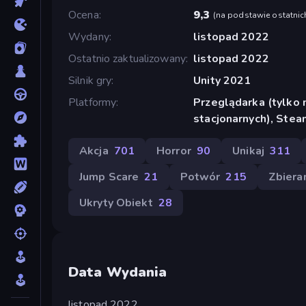
Ocena
9,3
(
na podstawie ostatnic
Wydany
listopad 2022
Ostatnio zaktualizowany
listopad 2022
Silnik gry
Unity 2021
Platformy
Przeglądarka (tylko
stacjonarnych), Stea
Akcja
701
Horror
90
Unikaj
311
Jump Scare
21
Potwór
215
Zbiera
Ukryty Obiekt
28
Data Wydania
listopad 2022