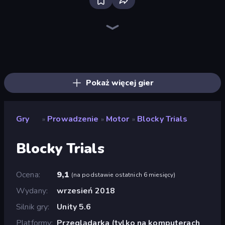
Bloxd.io
Ragdoll Archers
EvoWars.io
Veck.io
Piece of Cake: Merge and Bake
Racing Limits
Traffic Rider
Mahjongg Solitaire
Screw Out: Bolts and Nuts
Words of Wonders
Piles of Mahjong
Designville: Merge & Design
Miniblox
Space Waves
Stickman Clash
SkillWarz
Fortzone Battle Royale
Arrow Escape
Pokaż więcej gier
Gry
Prowadzenie
Motor
Blocky Trials
»
»
»
Blocky Trials
Ocena
9,1
(
na podstawie ostatnich 6 miesięcy
)
Wydany
wrzesień 2018
Silnik gry
Unity 5.6
Platformy
Przeglądarka (tylko na komputerach