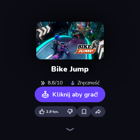
Bike Jump
8,8/10
Zręczność
Kliknij aby grać!
2,9 tys.