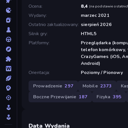
Ocena
8,4
(
na podstawie ostatnic
Wydany
marzec 2021
Ostatnio zaktualizowany
sierpień 2026
Silnik gry
HTML5
Platformy
Przeglądarka (komput
telefon komórkowy, t
CrazyGames (iOS, And
Android)
Orientacja
Poziomy / Pionowy
Prowadzenie
297
Mobile
2373
Ka
Boczne Przewijanie
187
Fizyka
395
Data Wydania