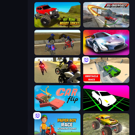
Offroad Muddy Trucks
Slingshot Stunt Driver & Sport
Crazy Moto Stunts
Grand Cyber City
3D Moto Simulator 2
Obstacle Race: Destroying Simulator!
Car Flip!
Slope Car