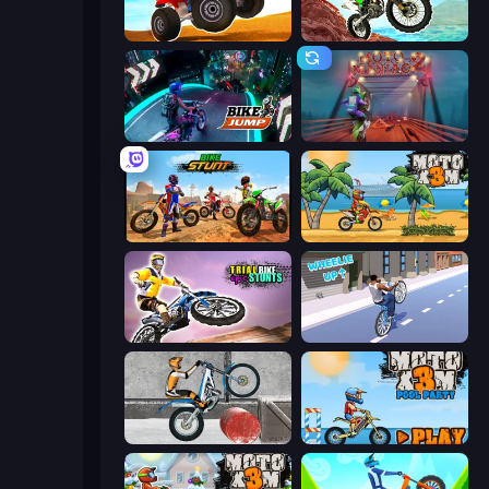
ATV Ultimate Offroad
Dirt Bike Mad Skills
Bike Jump
Moto Maniac 2
Bike Stunts Race Bike Games 3D
Moto X3M
Trial Bike Epic Stunts
Wheelie Up
Trials Ice Ride
Moto X3M 5: Pool Party