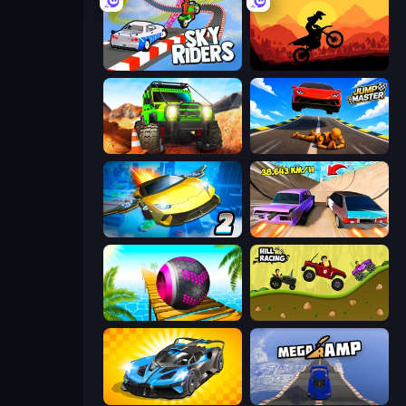
Sky Riders
Sunset Bike Racing
Offroad Life 3D
Jump Master: Car Racing
Ultimate Flying Car 2
Turbo Cars: Pipe Stunts
Rolling Balls Sea Race
Hill Racing
GT Cars Mega Ramps
Mega Ramp Car Stunt