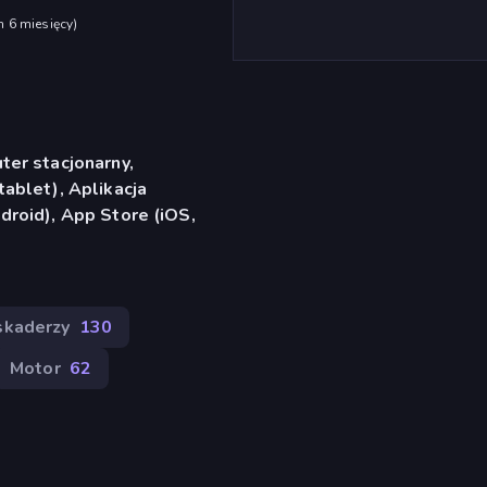
h 6 miesięcy
)
er stacjonarny,
ablet), Aplikacja
roid), App Store (iOS,
skaderzy
130
Motor
62