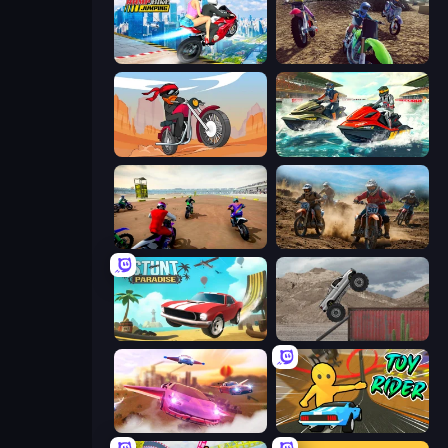
Ramp Bike Jumping
MotoCross Riders
Stickman Moto Race Extreme
Jetski Race
Super MX - The Champion
Motocross Dirt Bike Race Games
Stunt Paradise
Hard Wheels
Ultimate Flying Car
Toy Rider