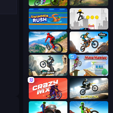
MX Offroad Master
Moto Maniac 3
Swimmer Rush
Stickman Skate: 360 Epic City
Riders Downhill Racing
Trial Mania
Xtreme Moto Mayhem
Moto Maniac
Crazy MX
Super MX - Last Season