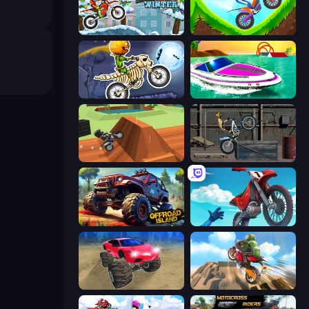
Moto X3M 4 Winter
Hill Climb on Moto Bike
Moto X3M 6: Spooky Land
Jet Boat Racing
Blocky Trials
Trials Ride
Offroad Island
Airborne Motocross
Monster Cars: Ultimate Simulator
Cartoon Moto Stunt