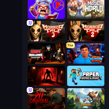
Escape From School: Angry Teacher!
Magic World
Horror Tale 3: The Witch
Horror Tale 2: Samantha
Top
Obby Challenge: Prison Run
Escape from Vlogger: Runaway
Doors Castle
Paper Minecraft
911: Cannibal
Yukon: Family Adventure