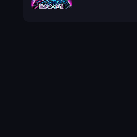
Black Light Escape