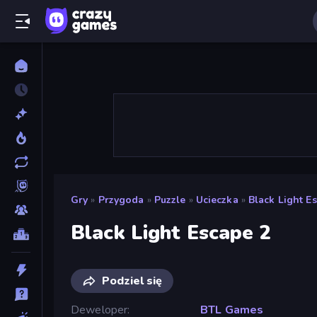
Gry
»
Przygoda
»
Puzzle
»
Ucieczka
»
Black Light E
Black Light Escape 2
Podziel się
Deweloper
BTL Games