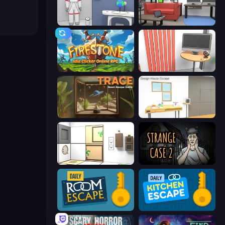
Space Museum Escape
Video Studio Escape
Firestone – Idle Clicker Online RPG
Computer Office Escape
TRACE
Design House Escape
Puzzle Room Escape
Escape Room: Strange Case 2
Daily Room Escape
Daily Kitchen Escape