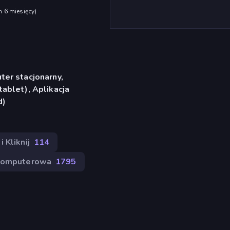
h 6 miesięcy
)
er stacjonarny,
ablet), Aplikacja
d)
 Kliknij
114
Komputerowa
1795