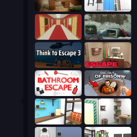
Vintage Escape
Elevator Room Escape
Escape or Die 4
Big Giant Games (Prison Escape Puzzle)
Think to Escape 3
Escape or Die 3
Bathroom Escape
Dig out of Prison
Game Cafe Escape
Machine Room Escape