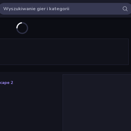
scape 2