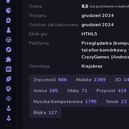
Ocena
8,5
(
na podstawie ostatnic
Wydany
grudzień 2024
Ostatnio zaktualizowany
grudzień 2024
Silnik gry
HTML5
Platformy
Przeglądarka (komput
telefon komórkowy, t
CrazyGames (Androi
Orientacja
Krajobraz
Zręczność
666
Mobile
2369
3D
1
Arena
265
Obby
71
Przyrost
419
Myszka Komputerowa
1795
Smok
23
Bójka
127