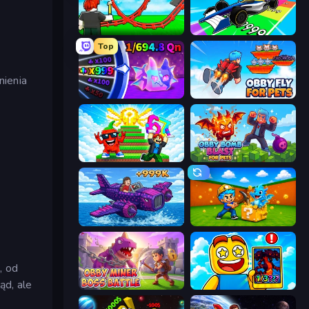
Build a Rollercoaster: Simulator
Obby Car Challenge: Drive
Top
nienia
Meeland.io
Obby Fly For Pets
Run and Jump for Brainrot
Obby Bomb Blast For Pets
Obby Plane Power Challenge: Fly
Escape Cave For Brainrot
, od
ąd, ale
Obby Miner: Boss Battle
Obby Cards: The Legend Hunt