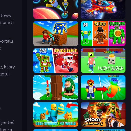
,
gotowy
Obby: +1 to Spaceflight Altitude
Obby Space Challenge: Starships
monet i
portalu
Obby: Break Rocks For Brainrots
Obby Brainrot Merge
t
z, który
Plants vs Brain Zombies
Lucky Block
gotuj
Steal Beanstalk for Brainrots
Collect Brainrot Egg
z
 jesteś
Obby Sprunki: Pet World
Shoot Brainrot
lny za