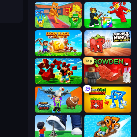
Catch Brainrots From Bosses
Break a Lucky Blocks with Brainrots
Lucky Blocks for Brainrots
Marble Merge: Steal Brainrot Game
Top
Robby Superhero
Grow A Garden | Growden.io
Escape Tsunami Brainrot
Merge & Steal Brainrot