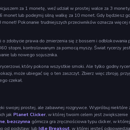
cjuszem za 1 monetę, weź udział w prostej walce za 3 monety
 6 monet lub podejmij silną walkę za 10 monet. Gdy będziesz 
0 monet! Pokonanie trudniejszych przeciwników oznacza więcej 
zi o zdobycie prawa do zmierzenia się z bossem i odblokowania 
360 stopni, kontrolowanym za pomocą myszy. Świat rycerzy jes
anie lub nowego sojusznika.
, rycerzowi, który pokona wszystkie smoki. Ale tylko godny rycer
okazji, może ubiegać się o ten zaszczyt. Zbierz więc zbroję, przy
ego czekał.
ęki swojej prostej, ale zabawnej rozgrywce. Wypróbuj niektóre 
ich jak
Planet Clicker
, w której twoim celem jest zwiększenie
ne
,
bezczynna
górnicza gra zręcznościowa typu clicker, w której
go od podstaw; lub
Idle Breakout
, w której jesteś odpowiedzia