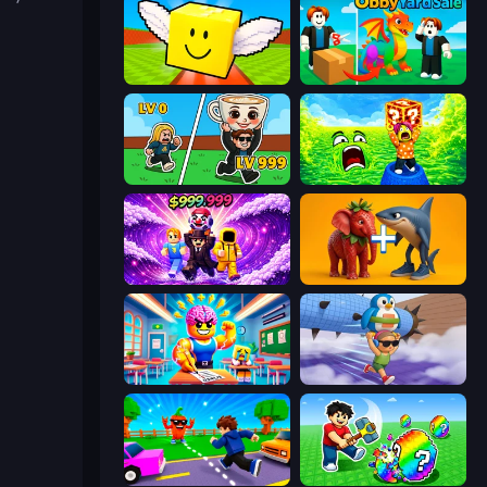
Lucky Brainrot Blocks Online
Obby Yard Sale
Brainrot Arena Online
Save Memerots: Acid Lava lake
Obby - BrainWave
Brainrot Evolution: 2048 Merge Fight
Obby: Dumb or Genius IQ Test
BrainZombie Log Escape
Robby: Cross the Road for Brainrot
Break a Lucky Egg Brainrots