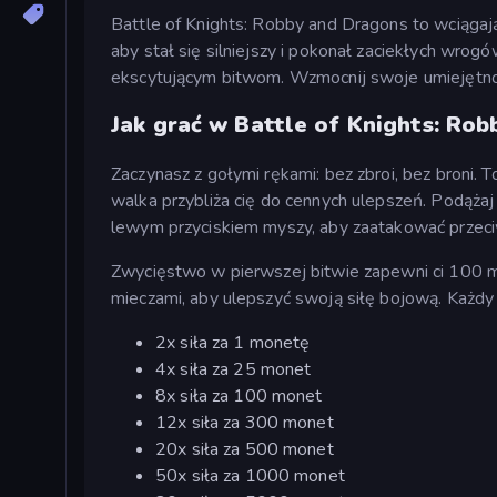
Battle of Knights: Robby and Dragons to wciągają
aby stał się silniejszy i pokonał zaciekłych wro
ekscytującym bitwom. Wzmocnij swoje umiejętno
Jak grać w Battle of Knights: Ro
Zaczynasz z gołymi rękami: bez zbroi, bez broni. 
walka przybliża cię do cennych ulepszeń. Podążaj 
lewym przyciskiem myszy, aby zaatakować przeci
Zwycięstwo w pierwszej bitwie zapewni ci 100 m
mieczami, aby ulepszyć swoją siłę bojową. Każdy
2x siła za 1 monetę
4x siła za 25 monet
8x siła za 100 monet
12x siła za 300 monet
20x siła za 500 monet
50x siła za 1000 monet