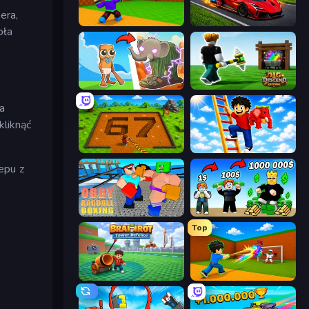
era,
Throw a Lucky Block
Obby: +1 Speed Car Escape
oła
Brainrot Evolution
Dig and Descend: Obby Mine
a
kliknąć
Obby: Dig Brainrots
Ladder to Brainhot: Climb
epu z
Obby: Ragdoll Boxing
Obby Tycoon Build the City
Top
Brainrot Tower Defence
Baseball For Brainrot