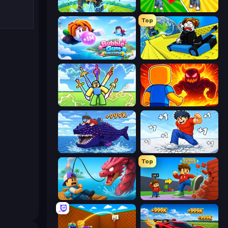
Obby: Pull a Sword
Obby: Gym Simulator, Escape
Top
Bubble Gum Simulator
Cart Ride Danger Mount
Obby vs Brainrot
Obby: Legendary Dragon
Obby Fish Challenge: Ride
Break a Skyscraper
Top
Fish It Now
Obby: +1 Click Wall Breaker