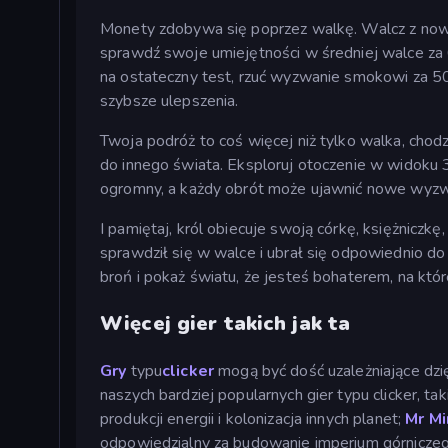
Monety zdobywa się poprzez walkę. Walcz z nowi
sprawdź swoje umiejętności w średniej walce za
na ostateczny test, rzuć wyzwanie smokowi za 5
szybsze ulepszenia.
Twoja podróż to coś więcej niż tylko walka, chod
do innego świata. Eksploruj otoczenie w widoku 
ogromny, a każdy obrót może ujawnić nowe wyzw
I pamiętaj, król obiecuje swoją córkę, księżniczkę
sprawdził się w walce i ubrał się odpowiednio do 
broń i pokaż światu, że jesteś bohaterem, na któr
Więcej gier takich jak ta
Gry
typu
clicker
mogą być dość uzależniające dzi
naszych bardziej popularnych gier typu clicker, tak
produkcji energii i kolonizacja innych planet;
Mr Mi
odpowiedzialny za budowanie imperium górnicze