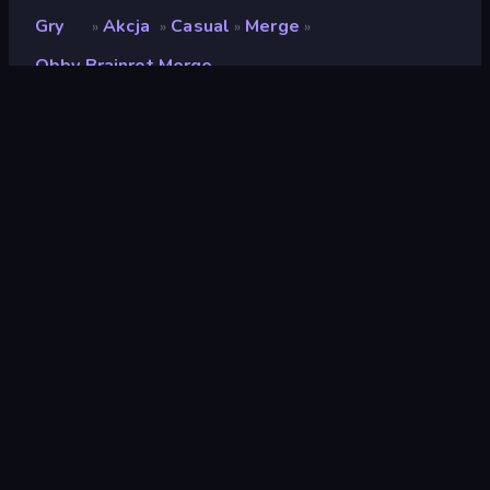
Gry
Akcja
Casual
Merge
»
»
»
»
Obby Brainrot Merge
Obby Brainrot Merge
Deweloper
Fluffy Games
Ocena
(
na podstawie ostatnich 6
8,8
miesięcy
)
Wydany
grudzień 2025
Ostatnio zaktualizowany
grudzień 2025
Silnik gry
Unity 2022
Platformy
Przeglądarka (komputer
stacjonarny, telefon
komórkowy, tablet),
Aplikacja CrazyGames
(iOS, Android)