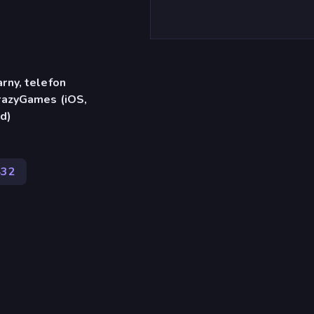
rny, telefon
CrazyGames (iOS,
d)
432