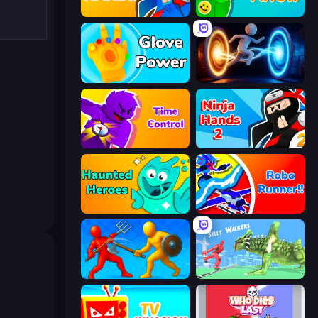
Ninja Hands
Feeling Arrow
Glove Power
Portal Escape
Time Control!
Ninja Hands 2
Haunted Heroes
Robo Runner
Epic Sword Battle! Fight in Arena
Silly Walkers