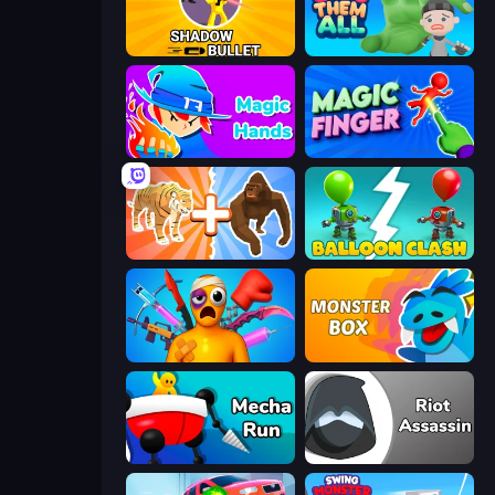
Shadow Bullet
Grab Them All
Magic Hands
Magic Finger 3D
Animal DNA Run
Balloon Clash
Fun Ragdoll Challenge!
Monster Box
Mecha Run
Riot Assassin