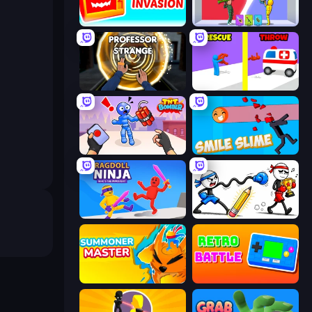
TV Invasion
Who Dies Last?
Professor Strange
Rescue Throw
TNT Bomber
Smile Slime
Ragdoll Ninja: Imposter Hero
Doodle Smash
Summoner Master
Retro Battle