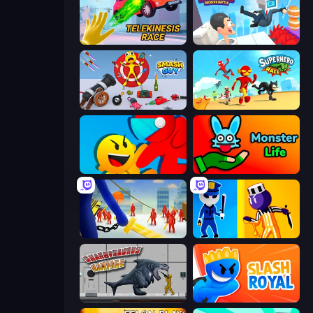
Telekinesis Race 3D
Swing Monster: Decisive Battle
Smash Guy: Ragdoll Punch Hero
Superhero Race!
Riot Escape
Monster Life
Slasher
Jailbreak: Hide or Attack!
Sharkosaurus Rampage
Slash Royal