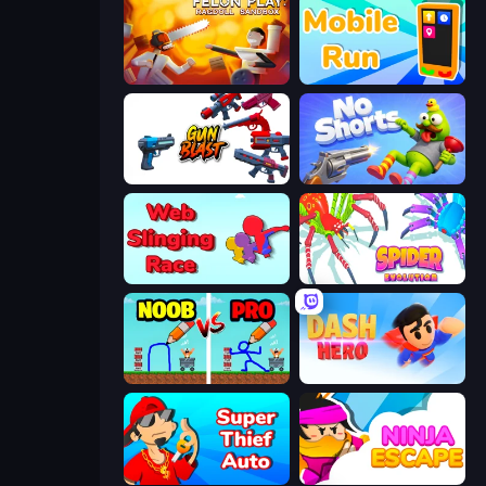
Felon Play: Ragdoll Sandbox
Mobile Run
Gun Blast
No Shorts
Web Slinging Race
Spider Evolution: Runner Game
DOP Noob: Draw to Save
Dash Hero
Super Thief Auto
Ninja Escape