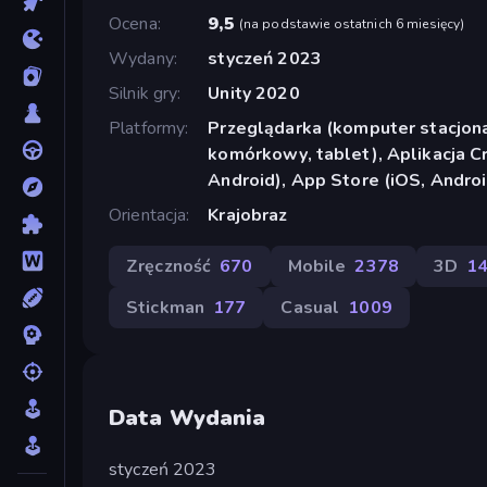
Ocena
9,5
(
na podstawie ostatnich 6 miesięcy
)
Wydany
styczeń 2023
Silnik gry
Unity 2020
Platformy
Przeglądarka (komputer stacjona
komórkowy, tablet), Aplikacja 
Android), App Store (iOS, Androi
Orientacja
Krajobraz
Zręczność
670
Mobile
2378
3D
1
Stickman
177
Casual
1009
Data Wydania
styczeń 2023