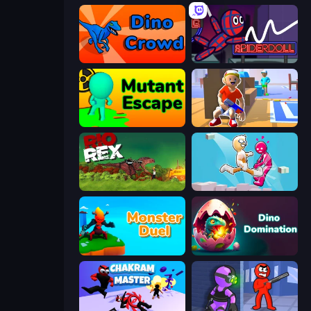
Dino Crowd
SpiderDoll
Mutant Escape
Blaster Pranks
Rio Rex
Pushover
Monster Duel
Dino Domination