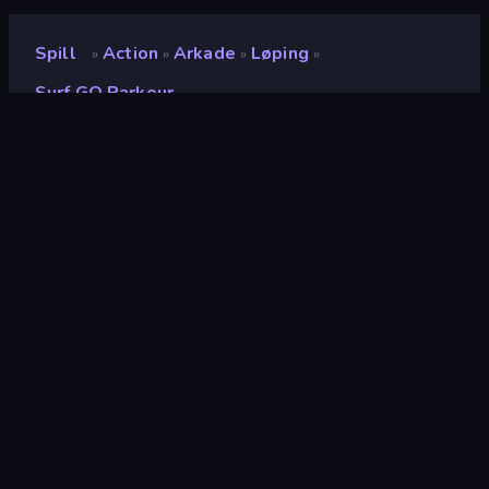
Spill
Action
Arkade
Løping
»
»
»
»
Surf GO Parkour
Surf GO Parkour
Utvikler
PDA Games
Vurdering
9.2
(
basert på de siste 6 månedene
)
Løslatt
mai 2026
Sist oppdatert
juni 2026
Spillmotor
Unity 6
Plattformer
Nettleser (stasjonær datamaskin,
mobil, nettbrett), CrazyGames-
appen (iOS, Android), App Store
(iOS, Android)