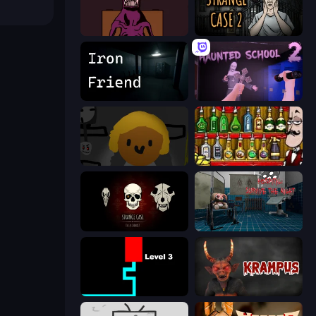
Owner is Dead 2
Escape Room: Strange Case 2
Iron Friend
Haunted School 2
Seven Days in Purgatory
Bartender The Right Mix
Room Escape: Strange Case
Hospital: Survive the Night
Scary Maze
Krampus