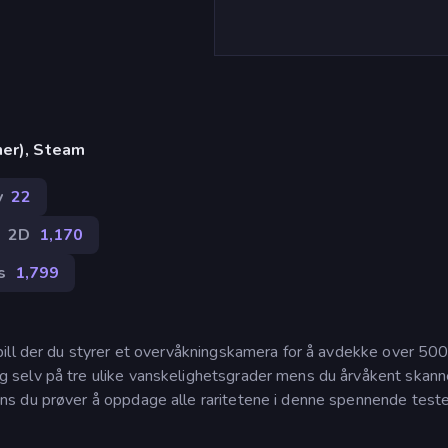
ner), Steam
v
22
2D
1,170
s
1,799
ill der du styrer et overvåkningskamera for å avdekke over 50
 selv på tre ulike vanskelighetsgrader mens du årvåkent skann
s du prøver å oppdage alle raritetene i denne spennende test