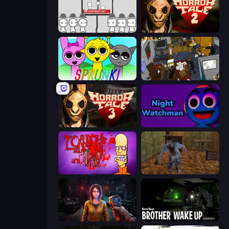
We Become What We Behold
Horror Tale 2: Samantha
Sprunki
Foreign Creature 2
Horror Tale 3: The Witch
Night Watchman
Load Up and Kill
Creepy Granny Scream: Scary Freddy
Survival Zone Zombie Outbreak
Brother Wake Up