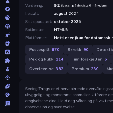
Vurdering
9.2
(
basert på de siste 6 månedene
)
Løslatt
august 2024
Sist oppdatert
oktober 2025
Spillmotor
HTML5
Plattformer
Nettleser (kun for datamaski
Puslespill
670
Skrekk
90
Detekti
Pek og klikk
114
Finn forskjellen
6
Overlevelse
382
Premium
230
Mu
Seeing Things er et nervepirrende overvåkningssp
uhyggelige og morsomme anomalier. Utfordre deg
omgivelsene dine. Hold deg våken og på vakt men
observasjon og overlevelse.