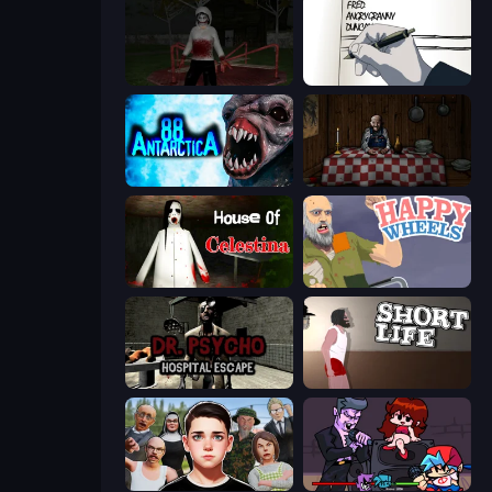
Jeff the Killer: Horrendous Smile
Death Note Type
Antarctica 88
Little Cabin in the Woods
House of Celestina
Happy Wheels
Dr. Psycho: Hospital Escape
Short Life
Schoolboy Escape: Runaway
Friday Night Funkin'