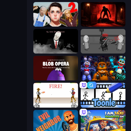
Schoolboy Escape 2
Doors Castle
The Dawn of Slenderman
Madness Project Nexus
Blob Opera
FNaF Shooter
Gunblood
Toonle