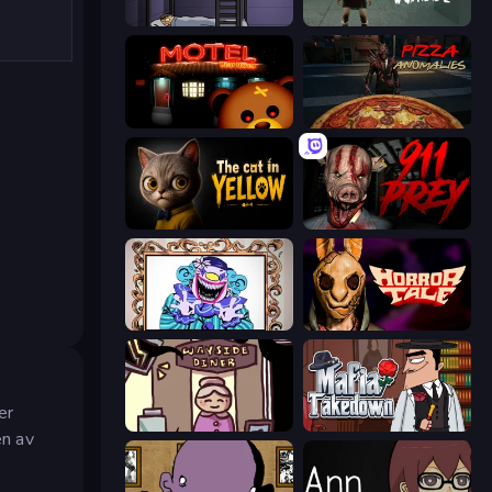
The Visitor
Haunted School
Bear Haven
Pizza Anomalies
The Cat in Yellow
911: Prey
Exhibit of Sorrows
Horror Tale
0
er
Diner in the Storm
Mafia Takedown
en av