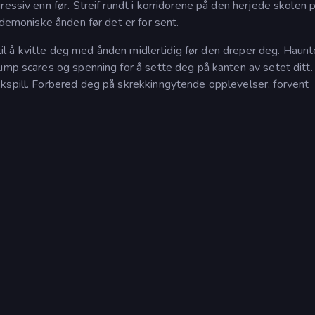
essiv enn før. Streif rundt i korridorene på den herjede skolen p
 demoniske ånden før det er for sent.
e til å kvitte deg med ånden midlertidig før den dreper deg. Haun
ump scares og spenning for å sette deg på kanten av setet ditt.
kspill. Forbered deg på skrekkinngytende opplevelser, forvent