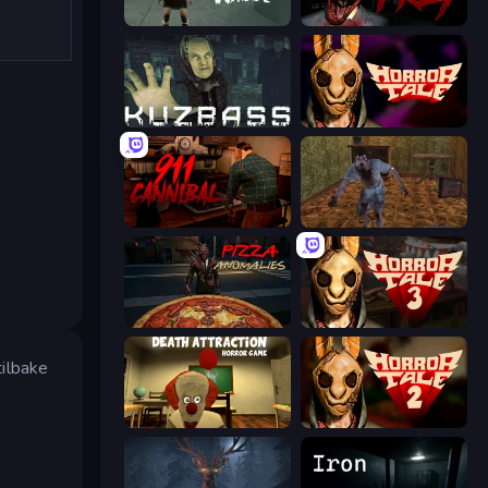
Haunted School
911: Prey
Kuzbass Horror
Horror Tale
911: Cannibal
Creepy Granny Scream: Scary Freddy
Pizza Anomalies
Horror Tale 3: The Witch
tilbake
Death Attraction: Horror Game
Horror Tale 2: Samantha