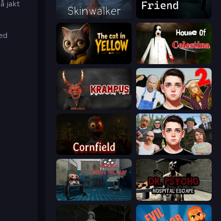
å jakt
Skinwalker
Iron Friend
ted
The Cat in Yellow
House of Celestina
Krampus
Schoolboy Escape 2
Cornfield
Schoolboy Escape: Runaway
Hospital: Survive the Night
Dr. Psycho: Hospital Escape