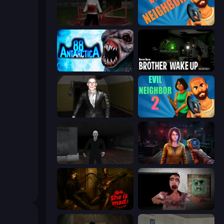
Jeff the Killer: Horrendous Smile
Evil Neighbor
Antarctica 88
Brother Wake Up
Case: Smile 2
Evil Neighbor 2
Case: Smile
Survival Zone Zombie Outbreak
She is Mad
Silent House