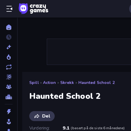
Spill
»
Action
»
Skrekk
»
Haunted School 2
Haunted School 2
Del
Vurdering
9.1
(
basert på de siste 6 månedene
)