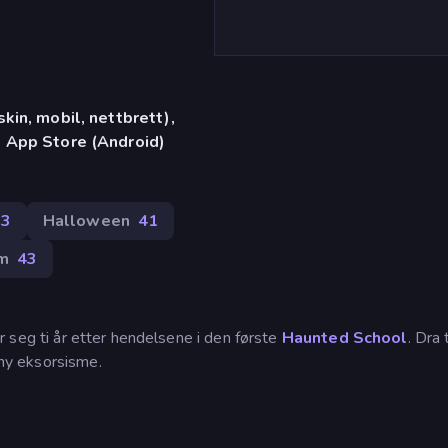
in, mobil, nettbrett),
 App Store (Android)
73
Halloween
41
m
43
r seg ti år etter hendelsene i den første
Haunted School
. Dra 
 ny eksorsisme.