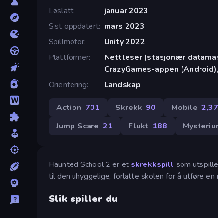
Løslatt
januar 2023
Sist oppdatert
mars 2023
Spillmotor
Unity 2022
Plattformer
Nettleser (stasjonær datamask
CrazyGames-appen (Android),
Orientering
Landskap
Action
701
Skrekk
90
Mobile
2,3
Jump Scare
21
Flukt
188
Mysteriu
Haunted School 2 er et
skrekkspill
som utspille
til den uhyggelige, forlatte skolen for å utføre en
Slik spiller du