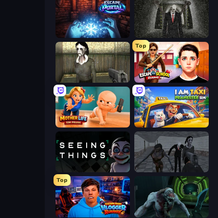
Escape Portal
Slenderman Must Die: Underground Bunker
Top
Slendrina Must Die: The House
Escape from School: Runaway
Mother Life Simulator: Prank
I Am Taxi Prankster Sim
Seeing Things
Slendrina Must Die: The School
Top
Escape from Vlogger: Runaway
Shoot Your Nightmare: Space Isolation