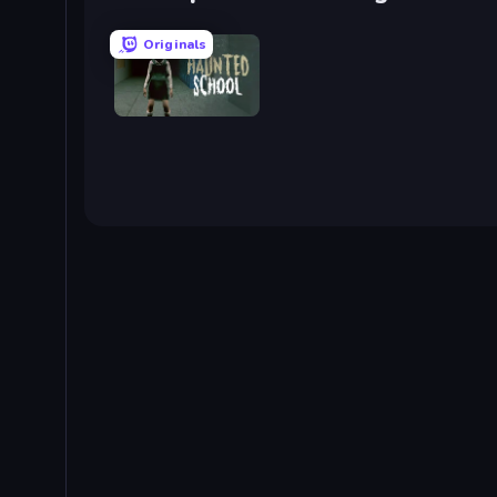
Originals
Haunted School