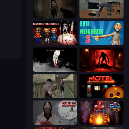
Slendrina Must Die: The Forest
Office Horror Story
House of Celestina: Chapter Two
Evil Neighbor 3
The Dawn of Slenderman
Doors Castle
Jeff the Killer vs Slendrina
Bear Haven
Jeff The Killer: Lost in the Nightmare
Sorcerers Refuge