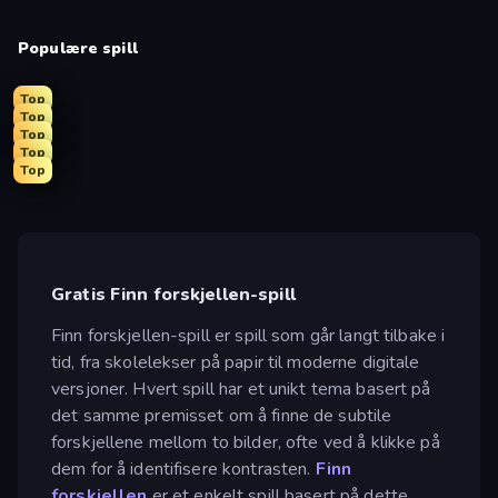
Populære spill
Top
Top
Top
Top
Top
Gratis Finn forskjellen-spill
Finn forskjellen-spill er spill som går langt tilbake i
tid, fra skolelekser på papir til moderne digitale
versjoner. Hvert spill har et unikt tema basert på
det samme premisset om å finne de subtile
forskjellene mellom to bilder, ofte ved å klikke på
dem for å identifisere kontrasten.
Finn
forskjellen
er et enkelt spill basert på dette