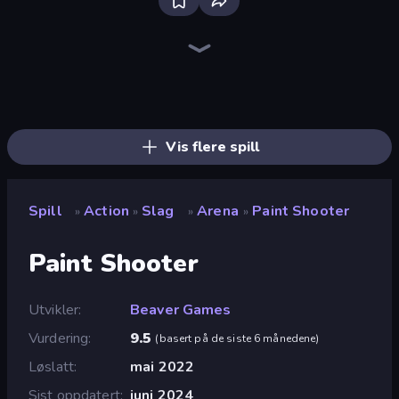
Throw a Lucky Block
War the Knights
Stickman Rebirth
Escape Tsunami for Brainrots!
Who Dies Last?
Brainrot Arena Online
Immortal: Dark Slayer
Space Wars Battleground
Ships 3D
Gladiator Fights
Zombie Road
Dye Hard
Smile Slime
Funny City: Gopniks
Bed Wars
Escape Lava for Brainrots!
3D Block Gladiator: Sword Draw
99 Nights (Bloxd.io)
Vis flere spill
Spill
Action
Slag
Arena
Paint Shooter
»
»
»
»
Paint Shooter
Utvikler
Beaver Games
Vurdering
9.5
(
basert på de siste 6 månedene
)
Løslatt
mai 2022
Sist oppdatert
juni 2024