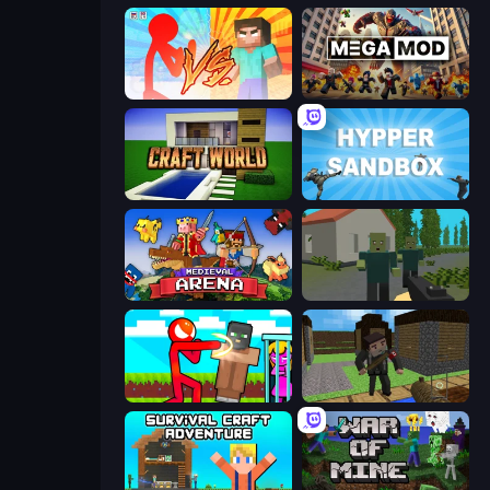
Red Stickman vs Monster School
MegamodGames
Craft World
Hypper Sandbox
Medieval Arena
ShooterZ
Stickman vs Villager: Save the Girl
Block Pixel Gun Apocalypse 3