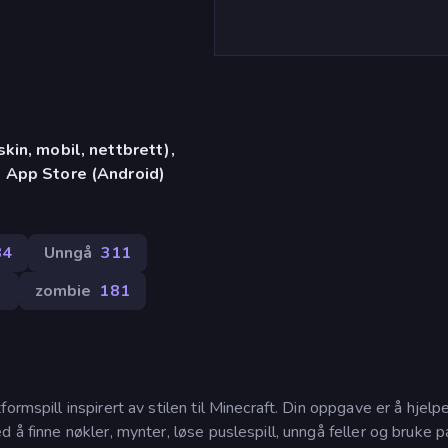
in, mobil, nettbrett),
 App Store (Android)
84
Unngå
311
3
zombie
181
ormspill inspirert av stilen til Minecraft. Din oppgave er å hjel
 å finne nøkler, mynter, løse puslespill, unngå feller og bruke p