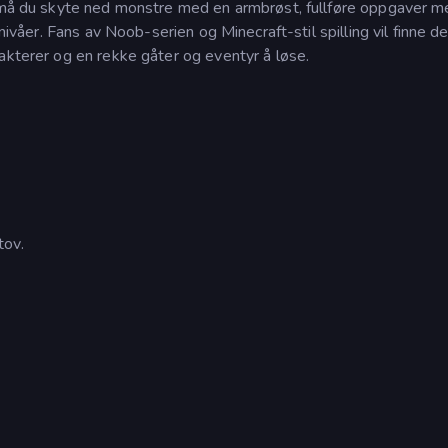
n må du skyte ned monstre med en armbrøst, fullføre oppgaver 
 nivåer. Fans av Noob-serien og Minecraft-stil spilling vil finne d
akterer og en rekke gåter og eventyr å løse.
tov.