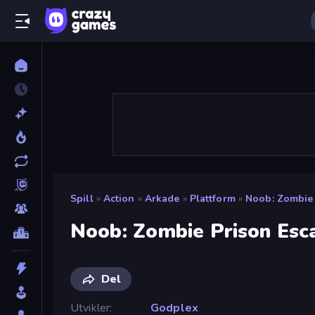
Spill
»
Action
»
Arkade
»
Plattform
»
Noob: Zombie 
Noob: Zombie Prison Esc
Del
Utvikler
Godplex