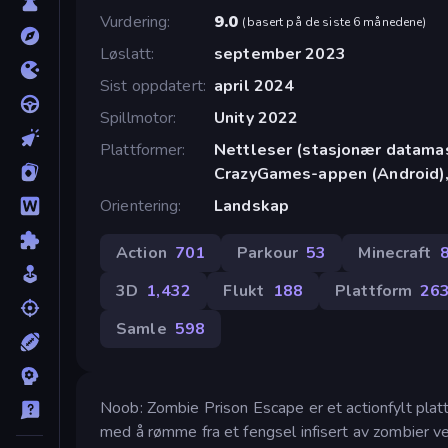
Vurdering
9.0
(
basert på de siste 6 månedene
)
Løslatt
september 2023
Sist oppdatert
april 2024
Spillmotor
Unity 2022
Plattformer
Nettleser (stasjonær datamask
CrazyGames-appen (Android),
Orientering
Landskap
Action
701
Parkour
53
Minecraft
3D
1,432
Flukt
188
Plattform
26
Samle
598
Noob: Zombie Prison Escape er et actionfylt plattf
med å rømme fra et fengsel infisert av zombier ved