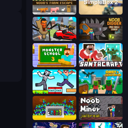
Noob's Farm Escape
SimpleBox 2
Cars vs Skibidi Toilet
Noob Digger: Pro Drill Miner
Monster School 3
SantaCraft
Noob Gigachad: Parkour Tricks Challenge
Obby & Dead River
Stick Fighter vs Zombies
Noob Miner: Escape From Prison