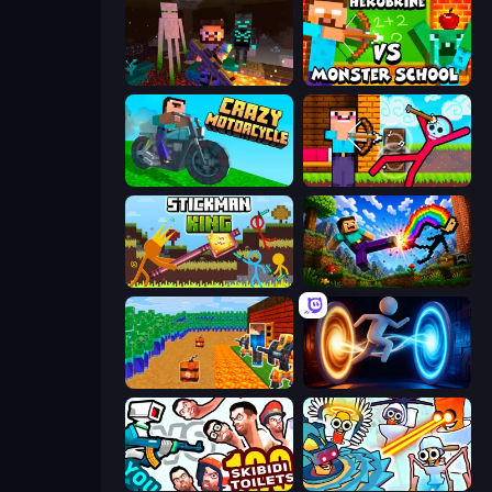
ZombieCraft
Herobrine vs Monster School
Crazy Motorcycle
Noob Archer vs Stickman Zombie
Stickman King
Noob: Wall Crusher
Noob Tower Defense
Portal Escape
You vs 100 Skibidi Toilets
Toilets Worms Shooter