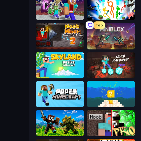
Monster School Herobrine Siren Head
Stickman Epic
Top
Noob Miner 2: Escape From Prison
Miniblox
Skyland Survive With Noob!
Noob Parkour 3D
Paper Minecraft
Noob vs Pro 4: Lucky Block
CraftSlayer: Apocalypse
Noob vs Pro: Challenge