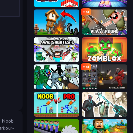
Build and Crush
Mini Mine
Hot
Noob Fuse
Playground
Mine Shooter 2: Noob vs Mobs
Zomblox
Hot
Mine Shooter: Save Your World
Last Play: Ragdoll Sandbox
DOP Noob: Draw to Save
Skibidi Toilets: Infection
pe Noob
arkour-