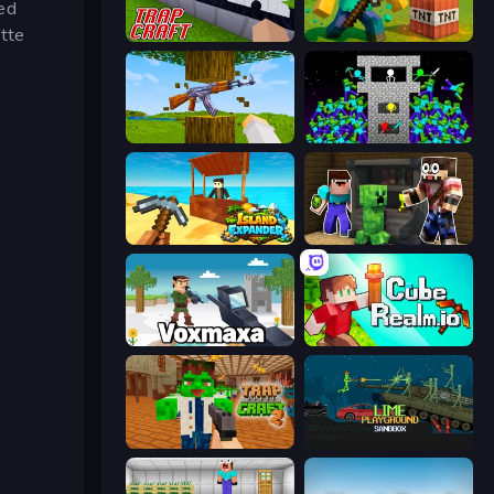
med
ette
Trap Craft
Voxel Playground: Ragdoll Noob
Mine Shooter 3D
Stick Epic Fighter
Island Expander
Noob Trolls Pro
Voxmaxa
CubeRealm.io
Trap Craft 2
Lime Playground Sandbox