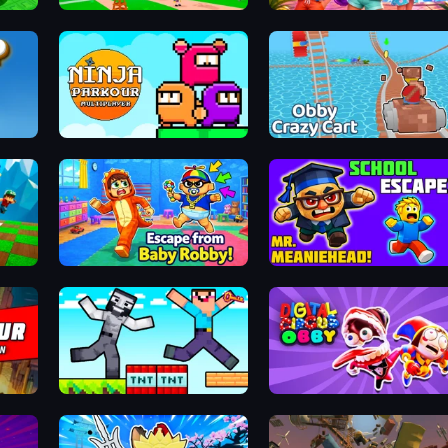
ots
Obby Memes Grow Fruits
Imagine Island
Ninja Parkour Multiplayer
Obby: Crazy Cart
Escape From Baby Robby!
School Escape: Mr. MeanieHead!
Noob Gigachad: Parkour Tricks Challenge
Digital Circus: Obby