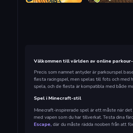
Obby: The Royal Race
Only Up Craft
Välkommen till världen av online parkour
Precis som namnet antyder är parkourspel baser
flesta racingspel, men spelas till fots och med 
spela, och de flesta är kompatibla med både m
Spel i Minecraft-stil
Minecraft-inspirerade spel är ett måste när det
med vapen som du har tillverkat. Testa dina färdi
Escape,
där du måste rädda nooben från att fö