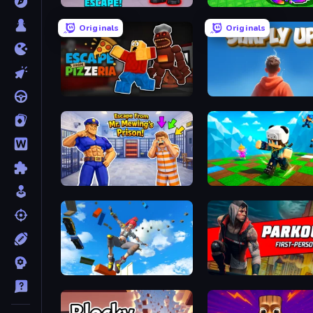
Barry's Prison Escape!
Break a Lucky Egg Brainr
Originals
Originals
Escape From Pizzeria
SimplyUp.io
Escape From Mr.Meawing's Prison!
Robby: Many Games
Only Up 3D Parkour: Go Ascend
Parkour First-Person