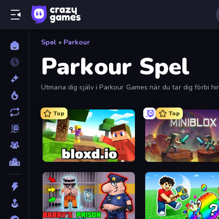
Spel
»
Parkour
Parkour Spel
Utmana dig själv i Parkour Games när du tar dig förbi h
Top
Top
Bloxd.io
Miniblox