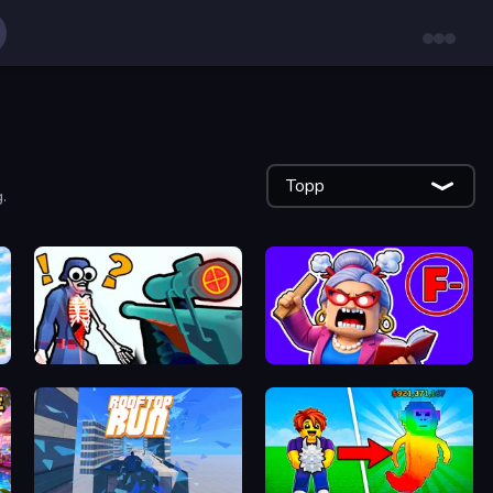
Topp
.
Sniper Shot: Bullet Time
Escape From School: Angry Teacher!