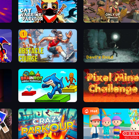
Tung Tung Sahur: Obby Challenge
Cat Warrior Parkour
Only Up: Parkour
Game
Obstacle Course Ragdoll
Devil's Road
Brainrot Mega Parkour
Pixel Mine Challenge
Hot