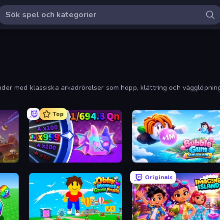
inder med klassiska arkadrörelser som hopp, klättring och vägglöpning
Top
Meeland.io
Bubble Gum Simulator
Originals