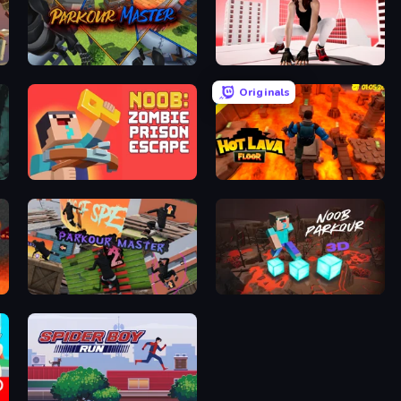
Parkour Master
Parkour GO
Originals
Noob: Zombie Prison Escape
Hot Lava Floor
Parkour Master 2
Noob Parkour 3D