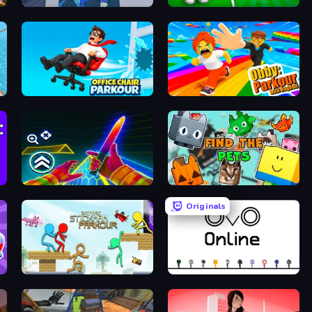
Rooftop Run
Collect Brainrot Egg
Office Chair Parkour
Obby: Parkour with Ragdoll
Surf GO Parkour
Find The Pets
Originals
Stickman Parkour Master
OvO.io