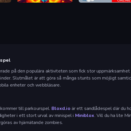
Crazy Parkour
Obby with Friends Online
-spel
ade på den populära aktiviteten som fick stor uppmärksamhet p
hinder. Slutmålet är att göra så många stunts som möjligt samtidig
obila enheter och webbläsare.
 kommer till parkourspel.
Bloxd.io
är ett sandlådespel där du ho
gheter i ett stort urval av minispel i
Miniblox
. Vill du ha lite 
rgöras av hjärnätande zombies.