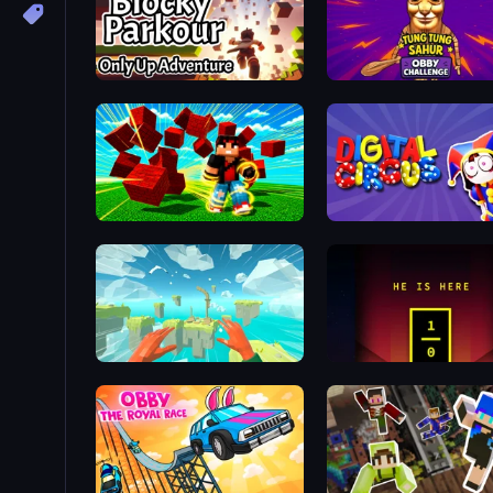
Blocky Parkour: Only Up Adventure
Robby Superhero
Digital Circus: Parkour 
Jump to Sky: 3D Parkour
He is Here