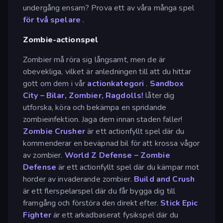
undergång ensam? Prova ett av våra många spel
för två spelare
.
Zombie-actionspel
Zombier må röra sig långsamt, men de är
obevekliga, vilket är anledningen till att du hittar
gott om dem i vår
actionkategori
.
Sandbox
City – Bilar, Zombier, Ragdolls!
låter dig
utforska, köra och bekämpa en spridande
zombieinfektion. Jaga dem innan staden faller!
Zombie Crusher
är ett actionfyllt spel där du
kommenderar en beväpnad bil för att krossa vågor
av zombier.
World Z Defense – Zombie
Defense
är ett actionfyllt spel där du kämpar mot
horder av invaderande zombier.
Build and Crush
är ett flerspelarspel där du får bygga dig till
framgång och förstöra den direkt efter.
Stick Epic
Fighter
är ett arkadbaserat fysikspel där du