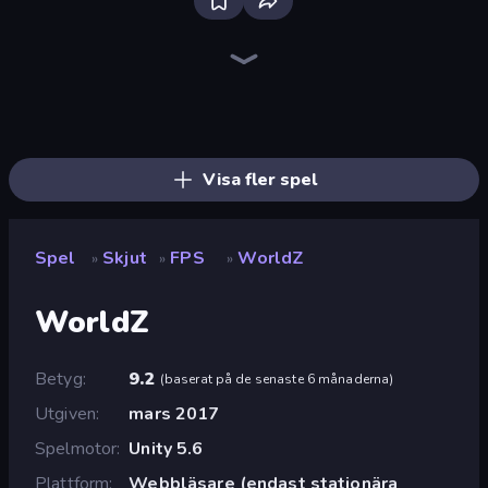
SkillWarz
Sniper Mission
Command Strike FPS
Fragen
Wild Hunter 3D
Western Sniper
CS: Chaos Squad
Zombie World
Merge Rush Z
Gun Fu: Stickman 2
Warfare Area
Bullet Fury 2
Elite Sniper
Dead Zed
Camo Sniper
Apple Shooter
Ships Battlefield 3D
Battle Area
Visa fler spel
Spel
Skjut
FPS
WorldZ
»
»
»
WorldZ
Betyg
9.2
(
baserat på de senaste 6 månaderna
)
Utgiven
mars 2017
Spelmotor
Unity 5.6
Plattform
Webbläsare (endast stationära