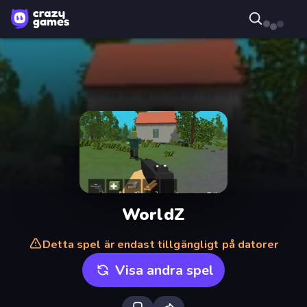
WorldZ
Detta spel är endast tillgängligt på datorer
Visa andra spel