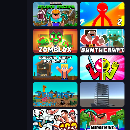
Noob: Island Escape
Red Stickman vs Monster School 2
Zomblox
SantaCraft
Survival Craft Adventure
Stickman Zombie vs Stickman Hero
ZooCraft
Craft 3D