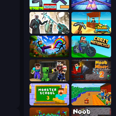
Noob Gigachad: Parkour Tricks Challenge
Mini Mine
Skibidi Toilets: Infection
Island Expander
Noob: Wall Crusher
Crazy Motorcycle
Noob Trolls Pro
Noob Miner 2: Escape From Prison
Monster School 3
Noob Tower Defense