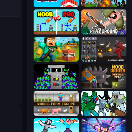
Build and Crush
Noob Fuse
DOP Noob: Draw to Save
Playground
Voxel Playground: Ragdoll Noob
Last Play: Ragdoll Sandbox
Stick Epic Fighter
Noob Digger: Pro Drill Miner
Noob's Farm Escape
Mine Shooter: Save Your World