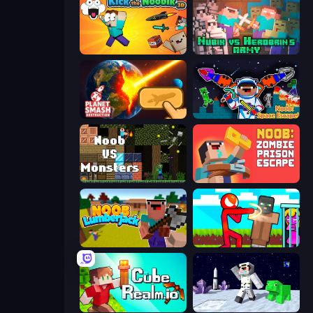
Kick the Noobik 3D
Nubik vs Herobrin's Army
Planet Smash Destruction
Noob: Space Escape!
Noob VS Monsters
Noob: Zombie Prison Escape
Idle Noob Lumberjack
Stickman vs Villager: Save the Girl
CubeRealm.io
SpaceCraft Noob: Return to Earth