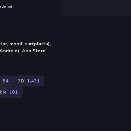
aderna
)
or, mobil, surfplatta),
Android), App Store
t
84
3D
1,431
bie
181