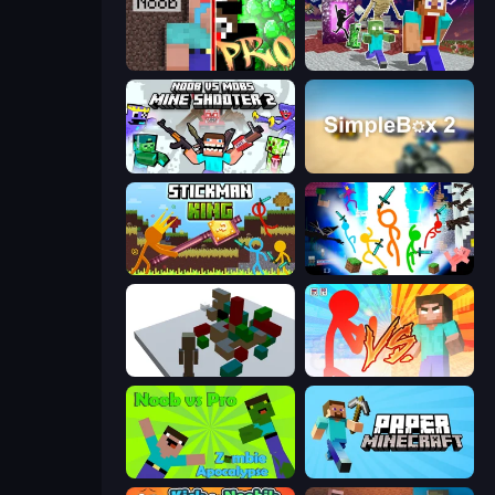
Noob vs Pro: Challenge
Monster School Herobrine Siren Head
Mine Shooter 2: Noob vs Mobs
SimpleBox 2
Stickman King
Stickman Epic
Craft Destroy
Red Stickman vs Monster School
Noob vs Pro: Zombie Apocalypse
Paper Minecraft