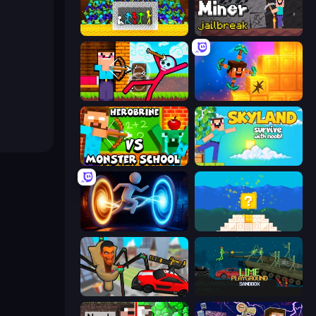
Stick Fighter vs Zombies
Noob Miner: Escape From Prison
Noob Archer vs Stickman Zombie
Merge & Dig!
Herobrine vs Monster School
Skyland Survive With Noob!
Portal Escape
Noob vs Pro 4: Lucky Block
Cars vs Skibidi Toilet
Lime Playground Sandbox