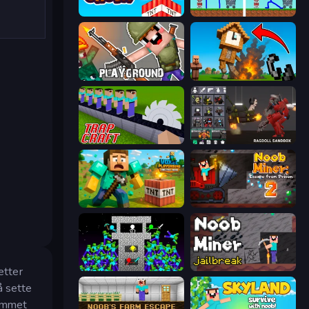
Build and Crush
DOP Noob: Draw to Save
Playground
Noob Fuse
Trap Craft
Last Play: Ragdoll Sandbox
Voxel Playground: Ragdoll Noob
Noob Miner 2: Escape From Prison
Stick Epic Fighter
Noob Miner: Escape From Prison
etter
å sette
jemmet