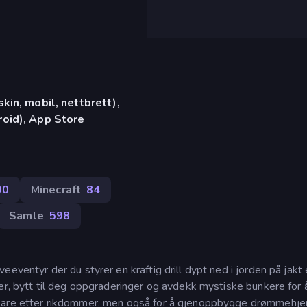
in, mobil, nettbrett),
oid), App Store
90
Minecraft
84
Samle
598
eventyr der du styrer en kraftig drill dypt ned i jorden på jakt 
er, bytt til deg oppgraderinger og avdekk mystiske bunkere for 
e bare etter rikdommer, men også for å gjenoppbygge drømmeh