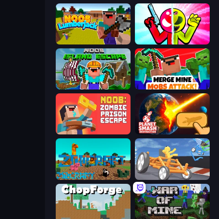
Idle Noob Lumberjack
Stickman Zombie vs Stickman Hero
Noob: Island Escape
Merge Mine: Mobs Attack!
Noob: Zombie Prison Escape
Planet Smash Destruction
ZooCraft
Draw Crash Race