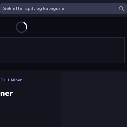
Drill Miner
iner