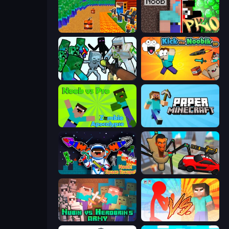
Noob Tower Defense
Noob vs Pro: Challenge
Mine Shooter: Save Your World
Kick the Noobik 3D
Noob vs Pro: Zombie Apocalypse
Paper Minecraft
Noob: Space Escape!
Cars vs Skibidi Toilet
Nubik vs Herobrin's Army
Red Stickman vs Monster School