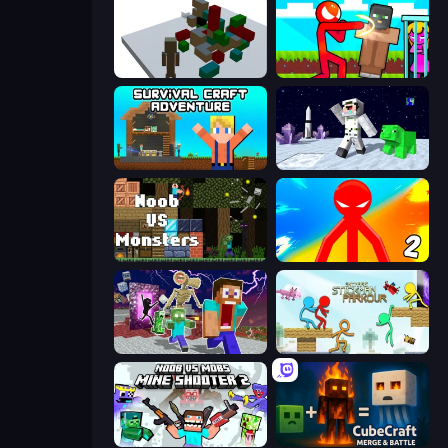
Craft Destroy
Stickman vs Villager: Save the Girl
Survival Craft Adventure
SpaceCraft Noob: Return to Earth
Noob VS Monsters
Red Stickman vs Monster School 2
Monster School Herobrine Siren Head
Stickman Parkour Master
Mine Shooter 2: Noob vs Mobs
CubeCraft: Merge & Battle