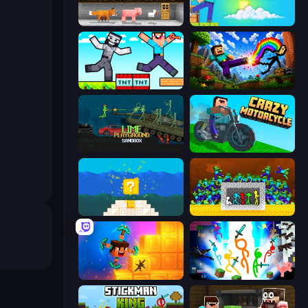
Noob's Farm Escape
Skyland Survive With Noob!
Noob Gigachad: Parkour Tricks Challenge
Noob: Wall Crusher
Lime Playground Sandbox
Crazy Motorcycle
Noob vs Pro 4: Lucky Block
Stick Fighter vs Zombies
Merge & Dig!
Stickman Epic