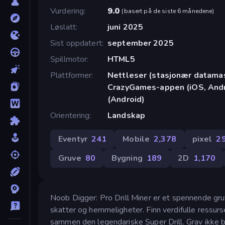
Vurdering
9.0
(
basert på de siste 6 månedene
)
Løslatt
juni 2025
Sist oppdatert
september 2025
Spillmotor
HTML5
Plattformer
Nettleser (stasjonær datamask
CrazyGames-appen (iOS, Andr
(Android)
Orientering
Landskap
Eventyr
241
Mobile
2,378
pixel
2
Gruve
80
Bygning
189
2D
1,170
Noob Digger: Pro Drill Miner er et spennende gruve
skatter og hemmeligheter. Finn verdifulle ressurs
sammen den legendariske Super Drill. Grav ikk