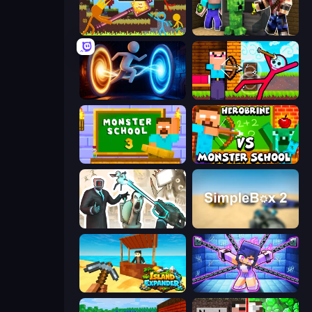
Stickman King
Noob Trolls Pro
Portal Escape
Noob Archer vs Stickman Zombie
Monster School 3
Herobrine vs Monster School
Skibidi Toilets: Infection
SimpleBox 2
Island Expander
Mini Mine