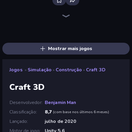
Grow A Garden | Growden.io
Bus Simulator: EVO
Driving School Simulator
Prison Life
Bad Cat Prankster
Donut Place
Empire City
Burger Life
City Constructor
My Perfect Farm
Trash Master
Life Simulator: Road to Riches
Candy Packing Store
Global City
Furniture Master: Idle Tycoon
Store Manager
Steam City
Last Play: Ragdoll Sandbox
Mostrar mais jogos
Jogos
Simulação
Construção
Craft 3D
»
»
»
Craft 3D
Desenvolvedor
Benjamin Man
Classificação
8,7
(
com base nos últimos 6 meses
)
Lançado
julho de 2020
Motor de jogo
Unity 5.6