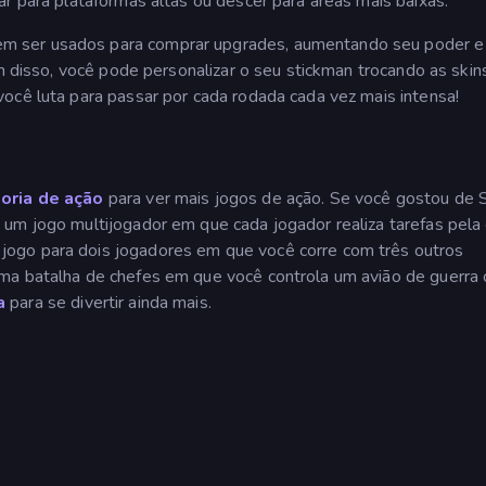
ar para plataformas altas ou descer para áreas mais baixas.
m ser usados para comprar upgrades, aumentando seu poder e
ém disso, você pode personalizar o seu stickman trocando as skin
ocê luta para passar por cada rodada cada vez mais intensa!
oria de ação
para ver mais jogos de ação. Se você gostou de S
, um jogo multijogador em que cada jogador realiza tarefas pela
 jogo para dois jogadores em que você corre com três outros
uma batalha de chefes em que você controla um avião de guerra
a
para se divertir ainda mais.