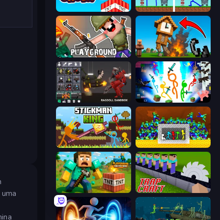
Build and Crush
DOP Noob: Draw to Save
Playground
Noob Fuse
Last Play: Ragdoll Sandbox
Stickman Epic
Stickman King
Stick Fighter vs Zombies
m
Voxel Playground: Ragdoll Noob
Trap Craft
m uma
mina