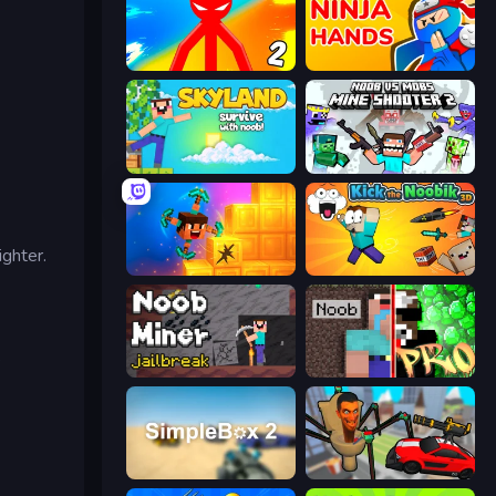
Red Stickman vs Monster School 2
Ninja Hands
Skyland Survive With Noob!
Mine Shooter 2: Noob vs Mobs
ighter.
Merge & Dig!
Kick the Noobik 3D
e
Noob Miner: Escape From Prison
Noob vs Pro: Challenge
SimpleBox 2
Cars vs Skibidi Toilet