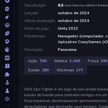
Classificação
8,5
(
com base nos últimos 6 mese
Lançado
outubro de 2024
Ultima atualização
outubro de 2024
Motor de jogo
Unity 2022
Plataformas
Navegador (computador, ce
Aplicativo CrazyGames (iO
Orientação
Panorama
Ação
700
Mobile
2.369
Física
395
Zumbi
180
Stickman
177
Stick Epic Fighter é um jogo de luta arcade basea
lutador de bastão para combater inimigos em u
força imparável, desbloqueando aprimoramentos 
devastadoras que destruirão seus inimigos. Conq