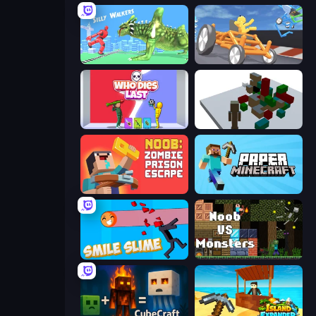
Silly Walkers
Draw Crash Race
Who Dies Last?
Craft Destroy
Noob: Zombie Prison Escape
Paper Minecraft
Smile Slime
Noob VS Monsters