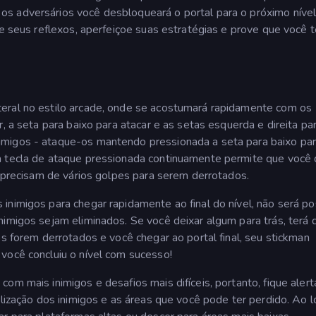
s adversários você desbloqueará o portal para o próximo nível
ie seus reflexos, aperfeiçoe suas estratégias e prove que você 
eral no estilo arcade, onde se acostumará rapidamente com os
, a seta para baixo para atacar e as setas esquerda e direita pa
imigos - ataque-os mantendo pressionada a seta para baixo pa
a tecla de ataque pressionada continuamente permite que você
s precisam de vários golpes para serem derrotados.
inimigos para chegar rapidamente ao final do nível, não será po
nimigos sejam eliminados. Se você deixar algum para trás, terá 
os forem derrotados e você chegar ao portal final, seu stickman
você concluiu o nível com sucesso!
om mais inimigos e desafios mais difíceis, portanto, fique alert
alização dos inimigos e as áreas que você pode ter perdido. Ao 