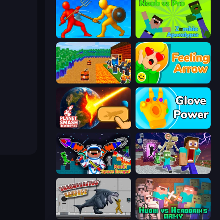
Epic Sword Battle! Fight in Arena
Noob vs Pro: Zombie Apocalypse
Noob Tower Defense
Feeling Arrow
Planet Smash Destruction
Glove Power
Noob: Space Escape!
Monster School Herobrine Siren Head
Sharkosaurus Rampage
Nubik vs Herobrin's Army