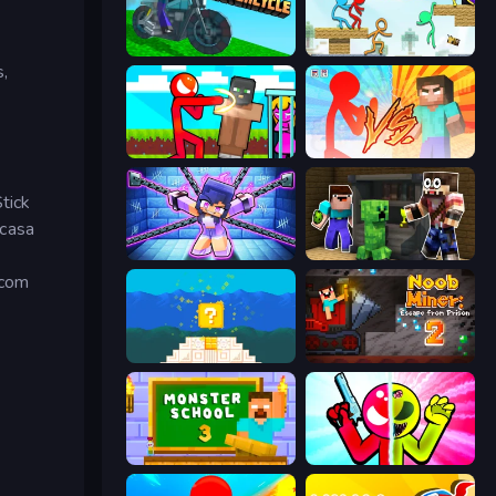
Crazy Motorcycle
Stickman Parkour Master
s,
Stickman vs Villager: Save the Girl
Red Stickman vs Monster School
tick
 casa
Mini Mine
Noob Trolls Pro
 com
Noob vs Pro 4: Lucky Block
Noob Miner 2: Escape From Prison
Monster School 3
Stickman Zombie vs Stickman Hero