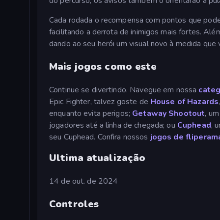
do percurso, os avisos também o orientarão a pul
Cada rodada o recompensa com pontos que pode
facilitando a derrota de inimigos mais fortes. Al
dando ao seu herói um visual novo à medida que v
Mais jogos como este
Continue se divertindo. Navegue em nossa
categ
Epic Fighter, talvez goste de
House of Hazards
enquanto evita perigos;
Getaway Shootout
, um
jogadores até a linha de chegada; ou
Cuphead
, 
seu Cuphead. Confira nossos
jogos de fliperam
Ultima atualização
14 de out. de 2024
Controles