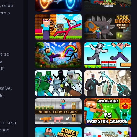
, onde
Portal Escape
Lime Playground Sandbox
tem o
Noob Archer vs Stickman Zombie
Noob Digger: Pro Drill Miner
ra se
ra
Noob: Wall Crusher
Noob Gigachad: Parkour Tricks Challenge
 dê
ssível
Mine Shooter: Save Your World
Skibidi Toilets: Infection
de
a e seja
Noob's Farm Escape
Herobrine vs Monster School
longo