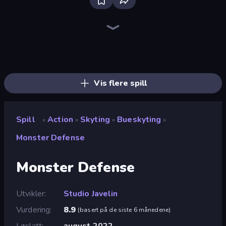
Bloxd.io
Ragdoll Archers
EvoWars.io
Veck.io
Piece of Cake: Merge and Bake
Racing Limits
Traffic Rider
Mahjongg Solitaire
Screw Out: Bolts and Nuts
Words of Wonders
Piles of Mahjong
Designville: Merge & Design
Miniblox
Stickman Clash
Space Waves
SkillWarz
Fortzone Battle Royale
Arrow Escape
Vis flere spill
Spill
Action
Skyting
Bueskyting
»
»
»
»
Monster Defense
Monster Defense
Utvikler
Studio Javelin
Vurdering
8.9
(
basert på de siste 6 månedene
)
Løslatt
august 2022