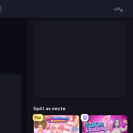
Spill av neste
Top