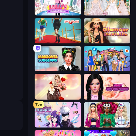
Lulu's Fashion World
Model Wedding
Shoe Race
Glamour Beach Life
Makeover Surgeons
College Girls Team Makeover
GRWM Date Night
Wendy Soft Girl Makeup
Top
Anime Couple: Avatar Maker
BFFs Luxury Loungewear