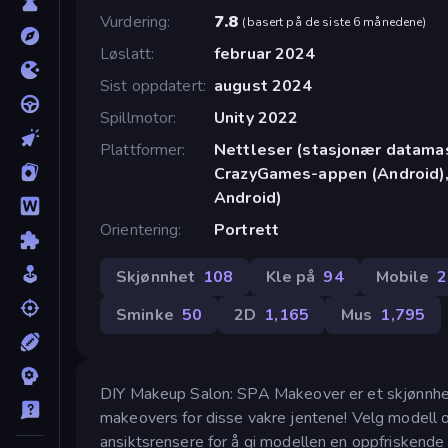
Vurdering
7.8
(
basert på de siste 6 månedene
)
Løslatt
februar 2024
Sist oppdatert
august 2024
Spillmotor
Unity 2022
Plattformer
Nettleser (stasjonær datamask
CrazyGames-appen (Android),
Android)
Orientering
Portrett
Skjønnhet
108
Kle på
94
Mobile
2
Sminke
50
2D
1,165
Mus
1,795
DIY Makeup Salon: SPA Makeover er et skjønnhetss
makeovers for disse vakre jentene! Velg modell o
ansiktsrensere for å gi modellen en oppfriskende 