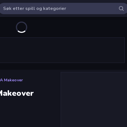
PA Makeover
Makeover