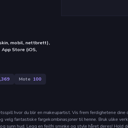
in, mobil, nettbrett),
 App Store (iOS,
,369
Mote
100
pill hvor du blir en makeupartist. Vis frem ferdighetene dine 
g velg fantastiske fargekombinasjoner til henne. Bruk ulike ver
og sunn hud. Legg en feilfri sminke og style håret deres! Hold 