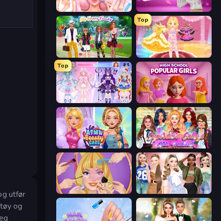
BFF Makeover - Spa & Dress Up
Fashion Challenge: Catwalk Run
Top
Superstar Family Dress Up
Royal Glow Princess Makeover
Top
Idol Livestream: Fashion Game
High School Popular Girls
ASMR Beauty Care
Superstar College Girls Makeover
Extreme Makeover
Fashion Week 2025
og utfør
ktøy og
deg