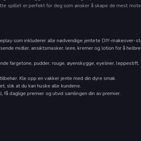
te spillet er perfekt for deg som ønsker å skape de mest mote
lay som inkluderer alle nødvendige jentete DIY-makeover-st
ende midler, ansiktsmasker, leire, kremer og lotion for å helbr
nde fargetone, pudder, rouge, øyenskygge, eyeliner, leppestift,
tilbehør. Kle opp en vakker jente med din dyre smak.
et, slik at du kan huske alle kundene.
, få daglige premier og utvid samlingen din av premier.