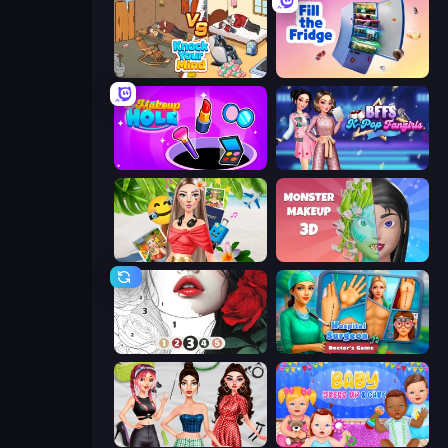
Knock Your Mind
Fill The Fridge
Make Up Hole
BFFs K-Pop Fangirls
Travel with Me: ASMR Edition
Monster Makeup 3D
Numicolor
Hospital Surgeon: Doctor's Game
Brat Girl Summer
Baby Dress Up