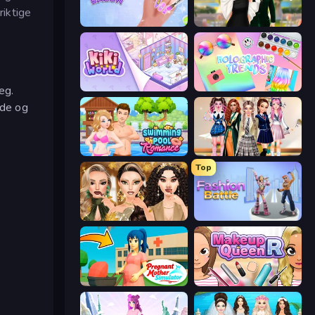
riktige
Nail Salon
Valentine's Day Proposal
KiKi World
Holographic Trends
eg.
ede og
Swimming Pool Romance
Back To School: Uniforms Edition
Top
Autumn Glam Gala
Fashion Battle
Pregnant Mother Simulator
Make Up Queen R