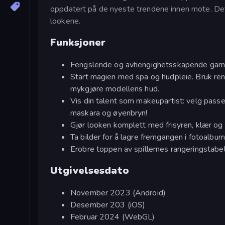
oppdatert på de nyeste trendene innen mote. Det
lookene.
Funksjoner
Fengslende og avhengighetsskapende gamep
Start magien med spa og hudpleie. Bruk rens
mykgjøre modellens hud.
Vis din talent som makeupartist: velg passe
maskara og øyenbryn!
Gjør looken komplett med frisyren, klær og 
Ta bilder for å lagre fremgangen i fotoalbum
Erobre toppen av spillernes rangeringstabell
Utgivelsesdato
November 2023 (Android)
Desember 203 (iOS)
Februar 2024 (WebGL)