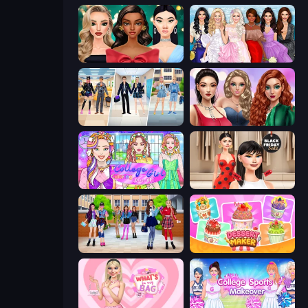
New Year's Eve Makeup
Model Dress Up Girl
College Girl & Boy Makeover
Colored Denim Trends
College Girl Coloring Dress Up
Shopaholic Black Friday
High School BFFs: Girls Team
Dessert Maker