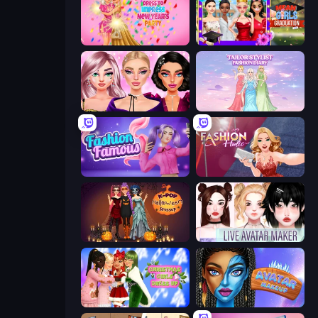
Dress To Impress: New Year's Party
Mean Girls Graduation Day
New Year Makeup Trends
Tailor Stylist: Fashion Diary
Fashion Famous
Fashion Holic
K-Pop Halloween Dress Up
Live Avatar Maker: Girls
Christmas Girls Dress Up
Avatar Make Up