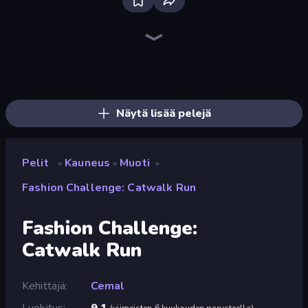
Fashion Battle
Fashion Famous
BFF Makeover - Spa & Dress Up
Idol Livestream: Fashion Game
Tailor Stylist: Fashion Diary
High School Popular Girls
Holographic Trends
College Girls Team Makeover
Anime Couple: Avatar Maker
College Girl & Boy Makeover
Pregnant Mother Simulator
Fashion Week 2025
Swimming Pool Romance
Model Wedding
Fashion Holic
Fashion Dress Up Challenge
Royal Glow Princess Makeover
Cinderella Dress Up Girl
Näytä lisää pelejä
Pelit
Kauneus
Muoti
»
»
»
Fashion Challenge: Catwalk Run
Fashion Challenge:
Catwalk Run
Kehittäjä
Cemal
Luokitus
9,1
(
viimeisten 6 kuukauden perusteella
)