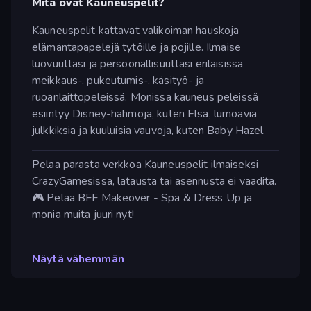
Mitä ovat Kauneuspelit?
Kauneuspelit kattavat valikoiman hauskoja
elämäntapapelejä tytöille ja pojille. Ilmaise
luovuuttasi ja persoonallisuuttasi erilaisissa
meikkaus-, pukeutumis-, käsityö- ja
ruoanlaittopeleissä. Monissa kauneus peleissä
esiintyy Disney-hahmoja, kuten Elsa, lumoavia
julkkiksia ja kuuluisia vauvoja, kuten Baby Hazel.
Pelaa parasta verkkoa Kauneuspelit ilmaiseksi
CrazyGamesissa, latausta tai asennusta ei vaadita.
🎮 Pelaa BFF Makeover - Spa & Dress Up ja
monia muita juuri nyt!
Näytä vähemmän