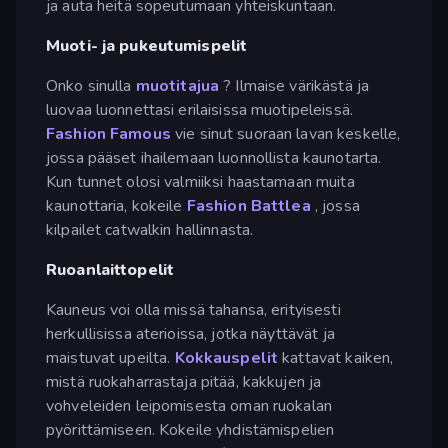
ja auta heitä sopeutumaan yhteiskuntaan.
Muoti- ja pukeutumispelit
Onko sinulla
muotitajua
? Ilmaise värikästä ja
luovaa luonnettasi erilaisissa muotipeleissä.
Fashion Famous
vie sinut suoraan lavan keskelle,
jossa pääset ihailemaan luonnollista kaunotarta.
Kun tunnet olosi valmiiksi haastamaan muita
kaunottaria, kokeile
Fashion Battlea
, jossa
kilpailet catwalkin hallinnasta.
Ruoanlaittopelit
Kauneus voi olla missä tahansa, erityisesti
herkullisissa aterioissa, jotka näyttävät ja
maistuvat upeilta.
Kokkauspelit
kattavat kaiken,
mistä ruokaharrastaja pitää, kakkujen ja
vohveleiden leipomisesta oman ruokalan
pyörittämiseen. Kokeile yhdistämispelien