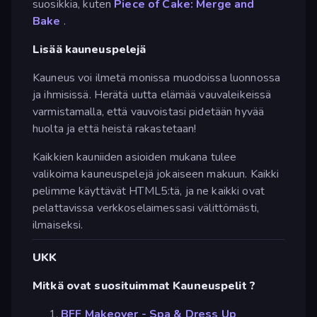
suosikkia, kuten
Piece of Cake: Merge and
Bake
.
Lisää kauneuspelejä
Kauneus voi ilmetä monissa muodoissa luonnossa
ja ihmisissä. Herätä uutta elämää vauvaleikeissä
varmistamalla, että vauvoistasi pidetään hyvää
huolta ja että heistä rakastetaan!
Kaikkien kauniiden asioiden mukana tulee
valikoima kauneuspelejä jokaiseen makuun. Kaikki
pelimme käyttävät HTML5:tä, ja ne kaikki ovat
pelattavissa verkkoselaimessasi välittömästi,
ilmaiseksi.
UKK
Mitkä ovat suosituimmat Kauneuspelit ?
BFF Makeover - Spa & Dress Up