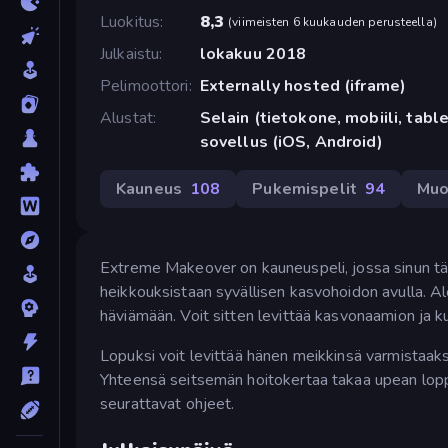
Luokitus
8,3
(
viimeisten 6 kuukauden perusteella
)
Julkaistu
lokakuu 2018
Pelimoottori
Externally hosted (iframe)
Alustat
Selain (tietokone, mobiili, tabl
sovellus (iOS, Android)
Kauneus
108
Pukemispelit
94
Muo
Extreme Makeover on kauneuspeli, jossa sinun täy
heikkouksistaan syvällisen kasvohoidon avulla. Alo
häviämään. Voit sitten levittää kasvonaamion ja k
Lopuksi voit levittää hänen meikkinsä varmistaak
Yhteensä seitsemän hoitokertaa takaa upean loppu
seurattavat ohjeet.