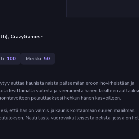
etti), CrazyGames-
ti
100
Meikki
50
tyy auttaa kaunista naista pääsemään eroon ihovirheistään ja
ita levittämällä voiteita ja seerumeita hänen läikilleen auttaakse
uorintavoiteen palauttaaksesi hehkun hänen kasvoilleen.
sesi, että hän on valmis ja kaunis kohtaamaan suuren maailman.
tuloksen. Nauti tästä vuorovaikutteisesta pelistä, jossa on hel