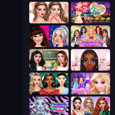
Skinfluencer Beauty Routine
Harley Learns To Love
Teenage Celebrity Rivalry
Superstar College Girls Makeover
Back 2 School Makeover
Braided Hairstyles Fashion
New Year's Eve Makeup
Princess Dress Up