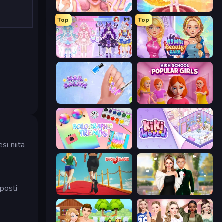
BFF Makeover - Spa & Dress Up
Royal Glow Princess Makeover
Top
Top
Idol Livestream: Fashion Game
ASMR Beauty Care
Nail Salon
High School Popular Girls
si niitä
Holographic Trends
KiKi World
posti
Shoe Race
Valentine's Day Proposal