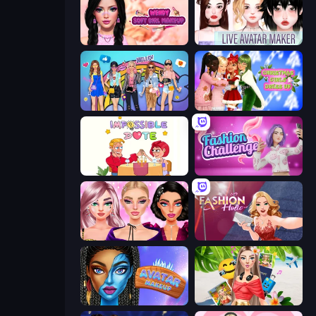
Wendy Soft Girl Makeup
Live Avatar Maker: Girls
College Girls Team Makeover
Christmas Girls Dress Up
Impossible Date
Fashion Challenge: Catwalk Run
New Year Makeup Trends
Fashion Holic
Avatar Make Up
Travel with Me: ASMR Edition