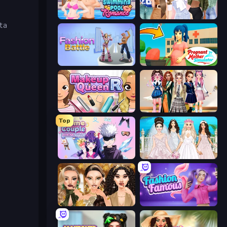
Swimming Pool Romance
Fashion Week 2025
ta
Fashion Battle
Pregnant Mother Simulator
Make Up Queen R
Back To School: Uniforms Edition
Top
Anime Couple: Avatar Maker
Model Wedding
Autumn Glam Gala
Fashion Famous