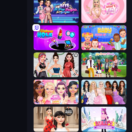
BFFs K-Pop Fangirls
What's In My Bag
Make Up Hole
Baby Dress Up
Brat Girl Summer
Superstar Family Dress Up
DIY Makeup Salon: SPA Makeover
Model Dress Up Girl
Shopaholic Black Friday
Lulu's Fashion World