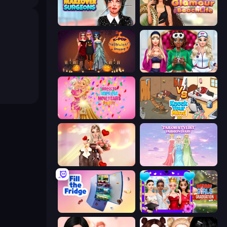
Makeover Surgeons
Glamour Beach Life
K-Pop Halloween Dress Up
BFFs Luxury Loungewear
Dress To Impress: New Year's Party
Knock Your Mind
GRWM Date Night
Tailor Stylist: Fashion Diary
Fill The Fridge
Mean Girls Graduation Day