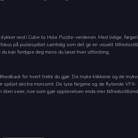
 dykker ned i Cube to Hole Puzzle-verdenen. Med livlige, farger
fokus på puslespillet samtidig som det gir en visuelt tilfredssti
at du kan fordype deg mens du løser hver utfordring.
 lydfeedback for hvert trekk du gjør. De myke klikkene og de myke
gjør spillet ekstra morsomt. De lyse fargene og de flytende VFX-
n liten seier, noe som gjør opplevelsen enda mer tilfredsstillend