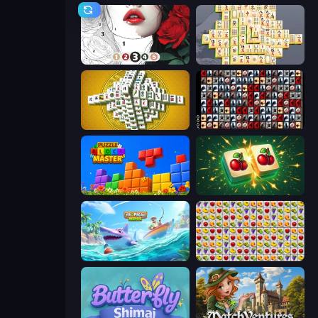
Numicolor
Mahjong Online
Mahjong Tower
War Mahjong
Puzzle Block Master
Mahjong Puzzle: Tile Match
Tropical Merge
Same Game Fruit Collapse