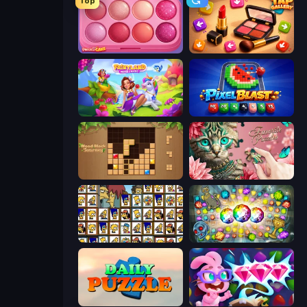
Top
Piece of Cake: Merge and Bake
Tap Gallery
Fairyland Merge & Magic
Pixel Blast
Wood Block Journey
Favorite Puzzles
Tiles of the Simpsons
Forgotten Treasure 2
Daily Puzzle
Skydom: Reforged