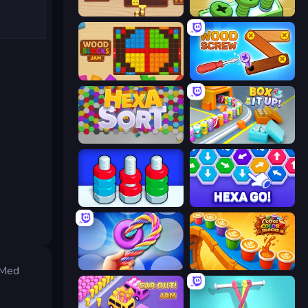
Coffee Match: Block Puzzle
Screw Out: Bolts and Nuts
Wood Blocks Jam
Wood Screw: Bolts Puzzle
Hexa Sort
Box It Up
Nuts Puzzle: Sort By Color
Hexa GO!
Twisted Tangle
Coffee Color Blocks
 Med