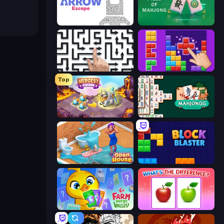
Arrow Escape
Piles of Mahjong
Arrow Escape: Puzzle
BlockBuster Puzzle
Top
Mergest Kingdom
Mahjongg Solitaire
Open House
Block Blaster
Farm Merge Valley
What's The Difference?