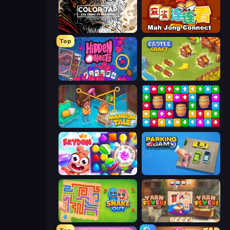
Color Tap: Coloring by Numbers
Mahjong Connect (Legacy)
Top
Hidden Objects
Castle Craft
Mansion Tale: Merge Secrets
Tap Away Story
Skydom
Parking Jam
Snake Out: Maze Escape
Yarn Fever! Unravel Puzzle