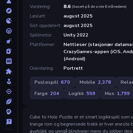
Vurdering
8.6
(
basert på de siste 6 månedene
)
Løslatt
august 2025
Sist oppdatert
august 2025
Spillmotor
Unity 2022
Plattformer
Nettleser (stasjonær datamask
CrazyGames-appen (iOS, Andr
(Android)
Orientering
Portrett
Puslespill
670
Mobile
2,378
Rela
Farge
204
Logikk
559
Mus
1,799
Cube to Hole Puzzle er et smart logikkspill som 
trange rom og begrensede trekk er hver eneste bes
øyeblikk og unngå blindveier mens du jobber deg 