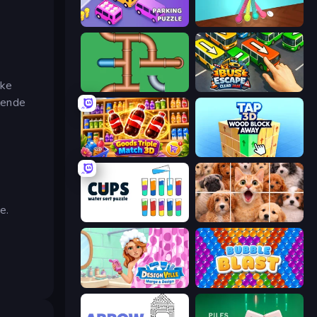
Car OUT! Jam Parking Puzzle
Tangle Master
ike
Plumber Pipe Out
Bus Escape: Clear Jam
llende
Goods Triple Match 3D
Tap 3D Wood Block Away
e.
Cups - Water Sort Puzzle
Jigpic Solitaire
Designville: Merge & Design
Bubble Blast