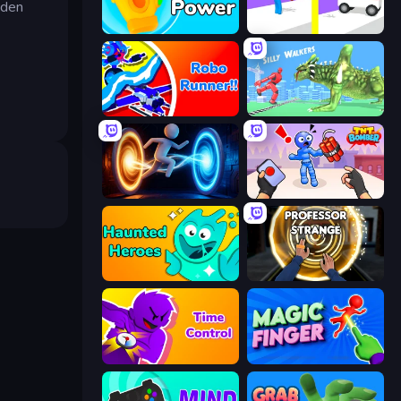
 den
Glove Power
Rescue Throw
Robo Runner
Silly Walkers
Portal Escape
TNT Bomber
Haunted Heroes
Professor Strange
Time Control!
Magic Finger 3D