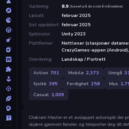
Vurdering
8.9
(
basert på de siste 6 månedene
)
Løslatt
februar 2025
Sist oppdatert
februar 2025
Spillmotor
Unity 2023
Plattformer
Nettleser (stasjonær datamask
CrazyGames-appen (Android),
Orientering
Landskap / Portrett
Action
701
Mobile
2,373
Unngå
3
fysikk
395
Ferdighet
258
Mus
1,7
Casual
1,009
Chakram Master er et avslappet actionspill der pre
skjære gjennom fiender, og teleporter deg dit det