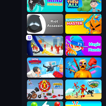
Mind Controller
Grab Them All
Riot Assassin
Summoner Master
Slasher
Magic Hands
Swing Monster: Decisive Battle
Fun Ragdoll Challenge!
Smash Guy: Ragdoll Punch Hero
Superhero Race!