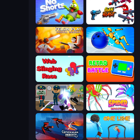
No Shorts
Gun Blast
Felon Play: Ragdoll Sandbox
Playground Man! Ragdoll Show!
Web Slinging Race
Retro Battle
Find The Alien
Spider Evolution: Runner Game
Stickman Rebirth
One Line