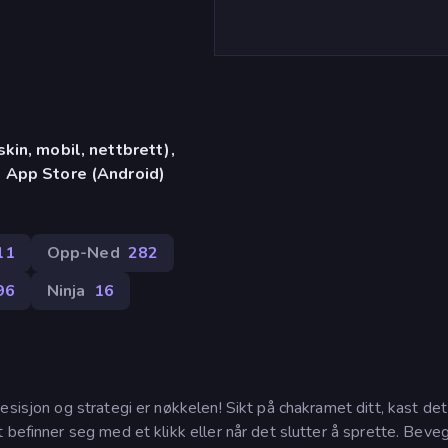
in, mobil, nettbrett),
 App Store (Android)
11
Opp-Ned
282
96
Ninja
16
sisjon og strategi er nøkkelen! Sikt på chakramet ditt, kast det
 befinner seg med et klikk eller når det slutter å sprette. Beve