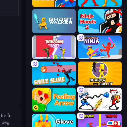
Ninja Hands
Epic Sword Battle! Fight in Arena
Ghost Walker
Ninja Hands 2
Who Dies Last?
Ragdoll Ninja: Imposter Hero
Smile Slime
Shadow Bullet
Feeling Arrow
Doodle Smash
 for å
g deg,