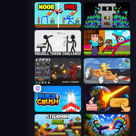
DOP Noob: Draw to Save
Stick Epic Fighter
Ragdoll Throw Challenge
Noob Archer vs Stickman Zombie
Last Play: Ragdoll Sandbox
Draw Crash Race
Build and Crush
Planet Smash Destruction