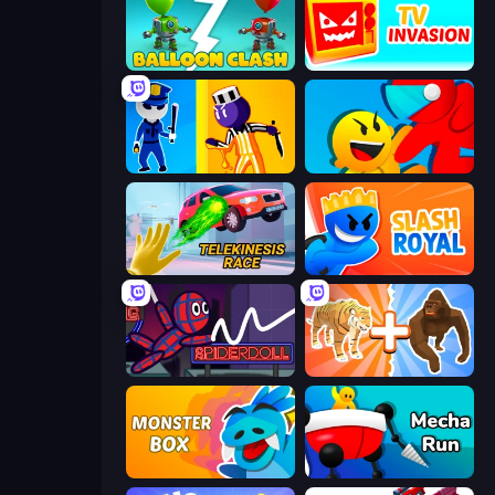
Balloon Clash
TV Invasion
Jailbreak: Hide or Attack!
Riot Escape
Telekinesis Race 3D
Slash Royal
SpiderDoll
Animal DNA Run
Monster Box
Mecha Run