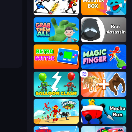
Doodle Smash
Monster Box
Grab Them All
Riot Assassin
Retro Battle
Magic Finger 3D
Balloon Clash
Animal DNA Run
Superhero Race!
Mecha Run