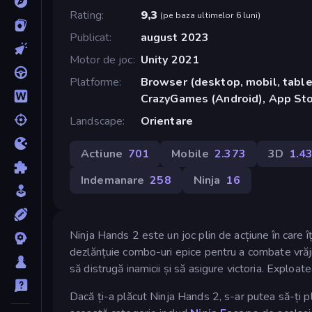
Rating
9,3
(
pe baza ultimelor 6 luni
)
Publicat
august 2023
Motor de joc
Unity 2021
Platforme
Browser (desktop, mobil, tablet
CrazyGames (Android), App Sto
Landscape
Orientare
Actiune
701
Mobile
2.373
3D
1.4
Indemanare
258
Ninja
16
Ninja Hands 2 este un joc plin de acțiune în care îți
dezlănțuie combo-uri epice pentru a combate vrăjm
să distrugă inamicii și să asigure victoria. Exploate
Dacă ți-a plăcut Ninja Hands 2, s-ar putea să-ți pl