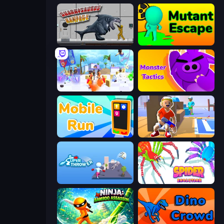
Sharkosaurus Rampage
Mutant Escape
Elemental Gloves - Magic Power
Monsters Tactics
Mobile Run
Blaster Pranks
Super Thrower
Spider Evolution: Runner Game