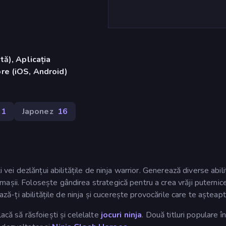
ă), Aplicația
re (iOS, Android)
31
Japonez
16
 vei dezlănțui abilitățile de ninja warrior. Generează diverse abilit
așii. Folosește gândirea strategică pentru a crea vrăji puternic
ază-ți abilitățile de ninja și cucerește provocările care te așteapt
acă să răsfoiești și celelalte
jocuri ninja
. Două titluri populare în