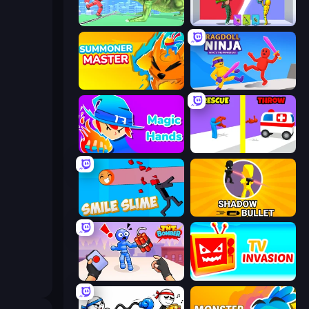
Silly Walkers
Who Dies Last?
Summoner Master
Ragdoll Ninja: Imposter Hero
Magic Hands
Rescue Throw
Smile Slime
Shadow Bullet
TNT Bomber
TV Invasion