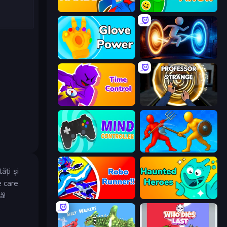
Ninja Hands
Feeling Arrow
Glove Power
Portal Escape
Time Control!
Professor Strange
Mind Controller
Epic Sword Battle! Fight in Arena
ăți și
e care
ă!
Robo Runner
Haunted Heroes