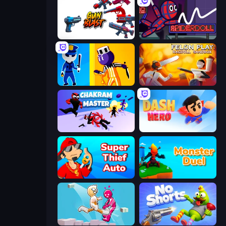
Gun Blast
SpiderDoll
Jailbreak: Hide or Attack!
Felon Play: Ragdoll Sandbox
Chakram Master
Dash Hero
Super Thief Auto
Monster Duel
Pushover
No Shorts