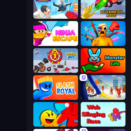
Swing Monster: Decisive Battle
Telekinesis Race 3D
Ninja Escape
Fun Ragdoll Challenge!
Smash Guy: Ragdoll Punch Hero
Monster Life
Slash Royal
Slasher
Riot Escape
Web Slinging Race