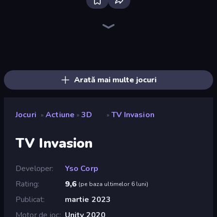
Mr. Dude: Online Multiverse Challenge
War the Knights
Throw a Lucky Block
Brainrot Arena Online
Gladiator Fights
Ships 3D
Space Wars Battleground
Immortal: Dark Slayer
Mr. Dude: King of the Hill
Stickman Clash
Stickman Rebirth
99 Nights (Bloxd.io)
Fortzone Battle Royale
Playground
Artillery Vs Tanks
Obby World: Squid Escape
Obby: Dig Brainrots
Iron Legion
Arată mai multe jocuri
Jocuri
Actiune
3D
TV Invasion
»
»
»
TV Invasion
Developer
Yso Corp
Rating
9,6
(
pe baza ultimelor 6 luni
)
Publicat
martie 2023
Motor de joc
Unity 2020