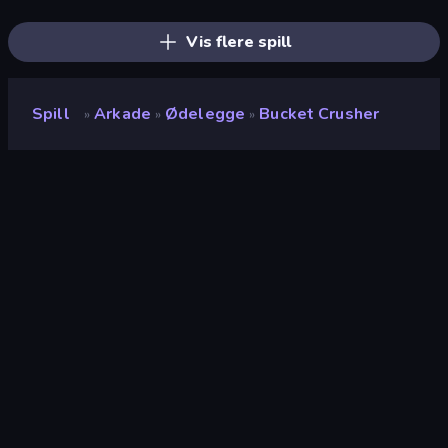
Sandbox World: Sand Art
Block Wall Destroyer
BitCoiner
Vis flere spill
Spill
Arkade
Ødelegge
Bucket Crusher
»
»
»
Bucket Crusher
Utvikler
Voodoo
Vurdering
9.2
(
basert på de siste 6 månedene
)
Løslatt
januar 2023
Spillmotor
HTML5
Plattformer
Nettleser (stasjonær datamaskin,
mobil, nettbrett), CrazyGames-
appen (iOS, Android), App Store
(iOS, Android)