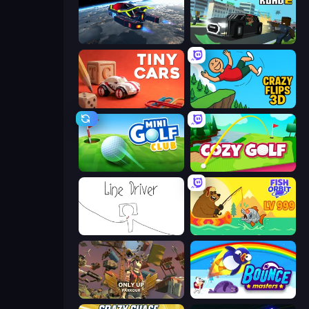
Flying Wings HoverCraft
Escape Road 2
Tiny Cars
Crazy Flips 3D
Mini Golf Club
Cozy Golf
Line Driver
Fish Orbit
Only Up: Parkour
Bouncemasters