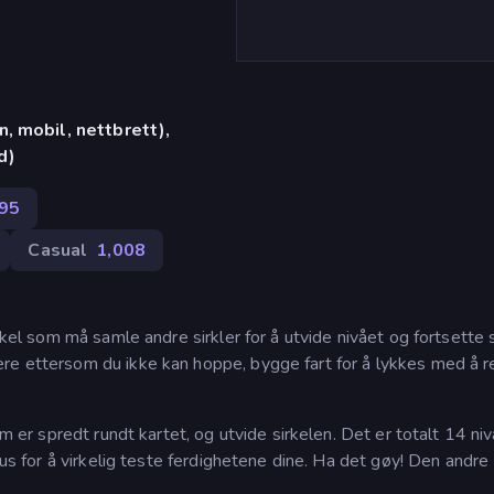
, mobil, nettbrett),
d)
95
Casual
1,008
rkel som må samle andre sirkler for å utvide nivået og fortsette s
re ettersom du ikke kan hoppe, bygge fart for å lykkes med å r
om er spredt rundt kartet, og utvide sirkelen. Det er totalt 14 niv
dus for å virkelig teste ferdighetene dine. Ha det gøy! Den andre