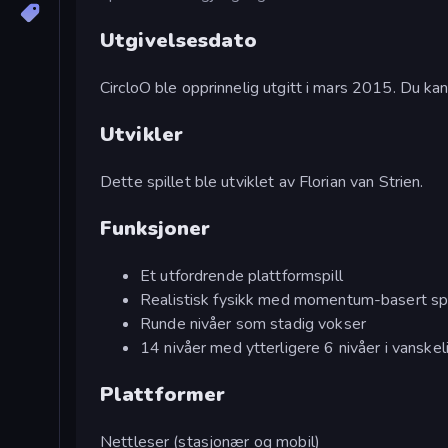
Utgivelsesdato
CircloO ble opprinnelig utgitt i mars 2015. Du ka
Utvikler
Dette spillet ble utviklet av Florian van Strien.
Funksjoner
Et utfordrende plattformspill
Realistisk fysikk med momentum-basert spi
Runde nivåer som stadig vokser
14 nivåer med ytterligere 6 nivåer i vanske
Plattformer
Nettleser (stasjonær og mobil)