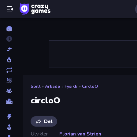
Spill
»
Arkade
»
Fysikk
»
CircloO
circloO
Del
Utvikler
Florian van Strien