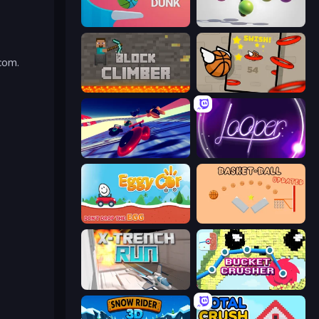
Flipper Dunk 3D
Pendulum Master
com.
Block Climber
Flappy Dunk
Hyperspace Racers 3
Looper
Eggy Car
Basket-Ball
X Trench Run
Bucket Crusher