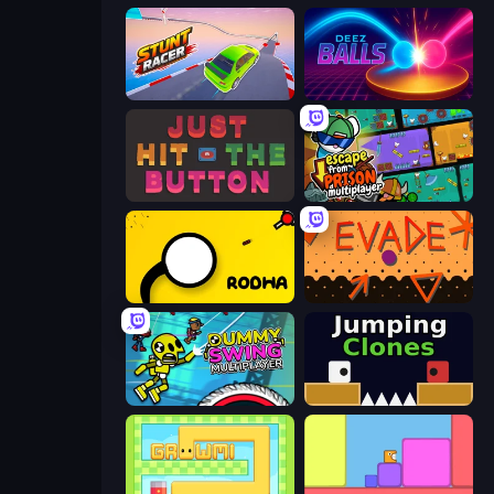
Stunt Racer
Deez Balls
Just Hit the Button
Escape From Prison Multiplayer
Rodha
Evade
Crazy Dummy Swing Multiplayer
Jumping Clones