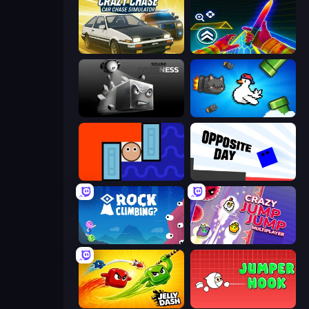
Crazy Chase - Car Chase Simulator
Surf GO Parkour
Sqube Darkness
Honk
Lava and Aqua
Opposite Day
Rock Climbing?
Crazy Jump Jump Multiplayer
Jelly Dash
Jumper Hook