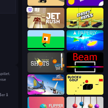
PolyTrack
Aim Master
Jet Rush
Drift Boss
Oh, flip!
Paperly: Paper Plane Adventure
Tap-Tap Shots
Beam
pillet.
eise
Base Jump Wing Suit Flying
Bounce Blocku Golf
åer å