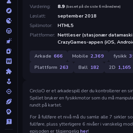
Vurdering
8.9
(
basert på de siste 6 månedene
)
Løslatt
september 2018
Spillmotor
HTML5
Plattformer
Nettleser (stasjonær datamaskin
CrazyGames-appen (iOS, Androi
Arkade
666
Mobile
2,369
fysikk
3
Plattform
263
Ball
182
2D
1,165
CircloO er et arkadespill der du kontrollerer en si
Spillet bruker en fysikkmotor som du må manipule
rundt på kartet.
For å fullføre et nivå må du samle alle 7 sirkler s
fullføre, pluss ytterligere 6 nivåer i vanskelig mo
episoden er tilgjengelig
her
!