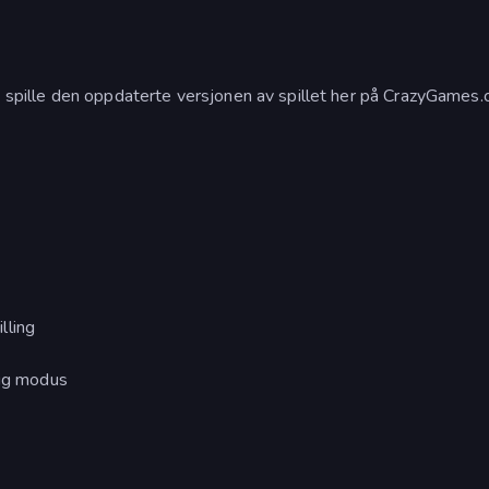
n spille den oppdaterte versjonen av spillet her på CrazyGames.
lling
lig modus