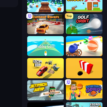
Snow Rider 3D
Total Crush
Top
Burnout Racers
Golf Orbit
Fabby Golf!
Ball Blaster
Escape Road
Color Hole
Jetpack Jump
Basketball Orbit