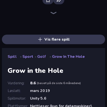
Bloxd.io
Ragdoll Archers
EvoWars.io
Veck.io
Piece of Cake: Merge and Bake
Racing Limits
Traffic Rider
Mahjongg Solitaire
Screw Out: Bolts and Nuts
Words of Wonders
Piles of Mahjong
Stickman Clash
Miniblox
Designville: Merge & Design
Space Waves
SkillWarz
Fortzone Battle Royale
Arrow Escape
Vis flere spill
Spill
Sport
Golf
Grow In The Hole
»
»
»
Grow in the Hole
Vurdering
8.6
(
basert på de siste 6 månedene
)
Løslatt
mars 2019
Spillmotor
Unity 5.6
Plattformer
Nettleser (kun for datamaskiner),