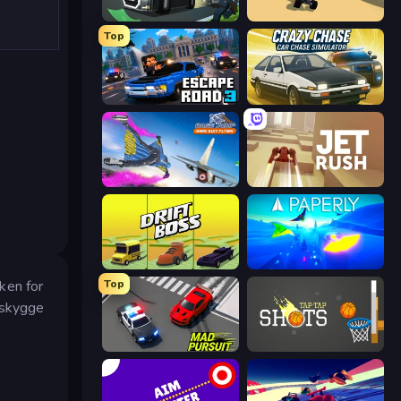
Escape Road 2
PolyTrack
Top
Escape Road 3
Crazy Chase - Car Chase Simulator
Base Jump Wing Suit Flying
Jet Rush
Drift Boss
Paperly: Paper Plane Adventure
nken for
Top
å skygge
Mad Pursuit
Tap-Tap Shots