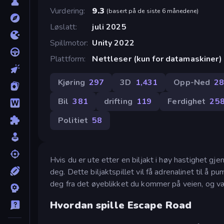
Vurdering
9.3
(
basert på de siste 6 månedene
)
Løslatt
juli 2025
Spillmotor
Unity 2022
Plattform
Nettleser (kun for datamaskiner)
Kjøring
297
3D
1,431
Opp-Ned
2
Bil
381
drifting
119
Ferdighet
25
Politiet
58
Hvis du er ute etter en biljakt i høy hastighet gje
deg. Dette biljaktspillet vil få adrenalinet til å 
deg fra det øyeblikket du kommer på veien, og vær
Hvordan spille Escape Road