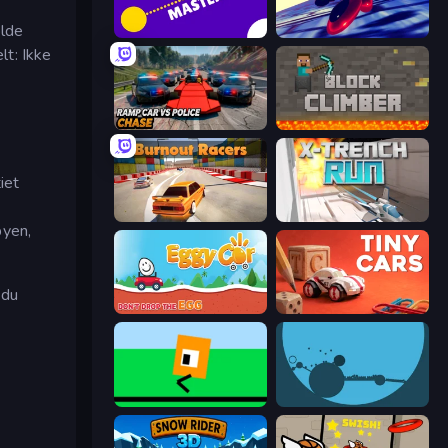
,
olde
Aim Master
Hyperspace Racers 3
lt: Ikke
Ramp Car VS Police: CHASE
Block Climber
iet
Burnout Racers
X Trench Run
byen,
 du
Eggy Car
Tiny Cars
Oh, flip!
circloO