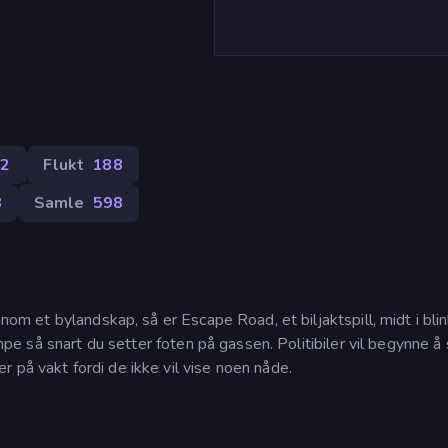
82
Flukt
188
8
Samle
598
nnom et bylandskap, så er Escape Road, et biljaktspill, midt i bli
pumpe så snart du setter foten på gassen. Politibiler vil begynne 
 på vakt fordi de ikke vil vise noen nåde.