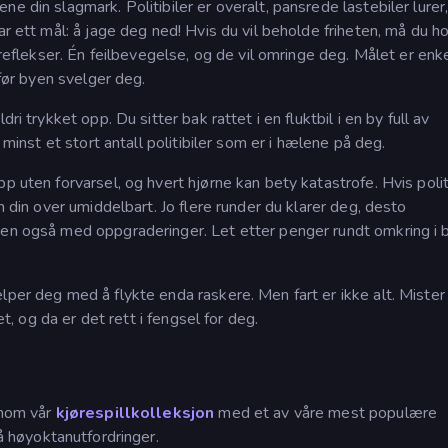
e din slagmark. Politibiler er overalt, pansrede lastebiler lurer
ar ett mål: å jage deg ned! Hvis du vil beholde friheten, må du h
 reflekser. Én feilbevegelse, og de vil omringe deg. Målet er enke
 før byen svelger deg.
ri trykket opp. Du sitter bak rattet i en fluktbil i en by full av
 minst et stort antall politibiler som er i hælene på deg.
p uten forvarsel, og hvert hjørne kan bety katastrofe. Hvis polit
n din over umiddelbart. Jo flere runder du klarer deg, desto
ren også med oppgraderinger. Let etter penger rundt omkring i 
lper deg med å flykte enda raskere. Men fart er ikke alt. Mister
et, og da er det rett i fengsel for deg.
nnom vår
kjørespillkolleksjon
med et av våre mest populære
på høyoktanutfordringer.