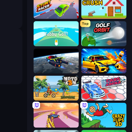
Stunt Racer
Total Crush
Top
Fabby Golf!
Golf Orbit
Flying Wings HoverCraft
BMG: Ragdoll Playground
Moto X3M
Cars Arena
Sky Car Drift
Crazy Flips 3D