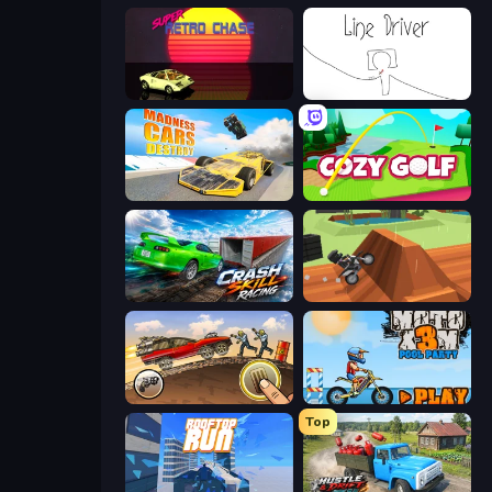
Super Retro Chase
Line Driver
Madness Cars Destroy
Cozy Golf
Crash Skill Racing
Blocky Trials
Earn to Die: Zombie Ride
Moto X3M 5: Pool Party
Top