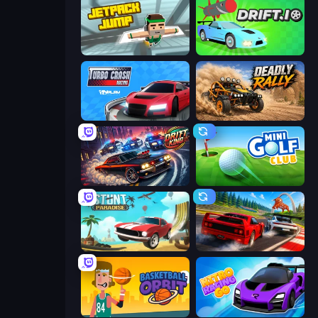
Jetpack Jump
Drift.io
Turbo Crash
Deadly Rally
Drift King
Mini Golf Club
Stunt Paradise
Racing: Online!
Basketball Orbit
Nitro Racing Go