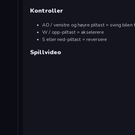
Kontroller
AD / venstre og høyre piltast = sving bilen 
W / opp-piltast = akselerere
S eller ned-piltast = reversere
Spillvideo