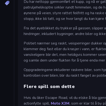
Du har nettopp gjennomført et kupp, og nå er gaten
patruljehelikoptre sirkler rundt himmelen, og de h
øynene på veien, styre rattet feilfritt og ha raske
stopp, ikke bli tatt, og se hvor langt du kan kjøre
Fra det øyeblikket du trykker på gassen, slipper ald
hindringer, inkludert bygninger, andre biler og ikke
Politiet nærmer seg raskt, veisperringer dukker op
klemmer deg fast eller du krasjer i vann, er flukte
vanskeligere blir det, men heldigvis kommer seie
og samle dem under flukten for å tjene enda mer
Oppgraderingene inkluderer raskere biler, som hje
kontrollen over bilen, blir du raskt fanget av politi
Flere spill som dette
Hvis du liker Escape Road, vil du elske å bla gje
actionfylte spill,
Moto X3M
, som er klar til å by 