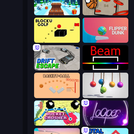
Snow Rider 3D
Flappy Dunk
Bounce Blocku Golf
Flipper Dunk 3D
Drift Escape
Beam
Basket-Ball
Pendulum Master
Bucket Crusher
Looper