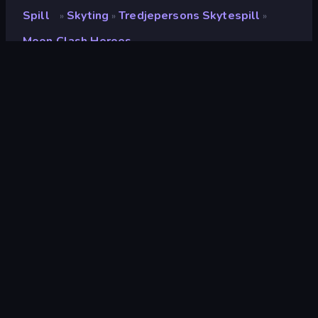
Spill
Skyting
Tredjepersons Skytespill
»
»
»
Moon Clash Heroes
Moon Clash Heroes
Utvikler
Freeway Interactive
Vurdering
9.2
(
basert på de siste 6 månedene
)
Løslatt
november 2020
Spillmotor
HTML5
Plattformer
Nettleser (stasjonær datamaskin,
mobil, nettbrett), CrazyGames-
appen (iOS, Android), App Store
(Android)
Orientering
Landskap / Portrett