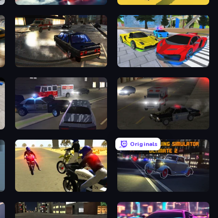
Xtreme City Drifting
Escape Road
City Classic Car Driving: 131
Real Cars Extreme Racing
City Car Driving Simulator 3
City Car Driving Simulator 2
Originals
3D Moto Simulator 2
City Car Driving Simulator: Ultimate 2