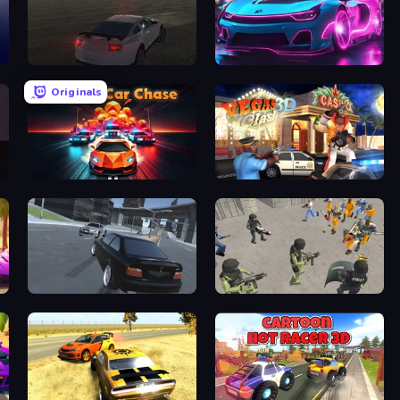
City Car Driving Simulator
Cyber Cars Punk Racing 2
Originals
Endless Hot Pursuit
Vegas Clash 3D
Transporter Hot Pursuit
Battle Simulator: Prison & Police