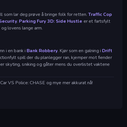
ill som lar deg prøve å bringe folk for retten.
Traffic Cop
Security
.
Parking Fury 3D: Side Hustle
er et fartsfylt
k og lovens lange arm.
nn i en bank i
Bank Robbery
. Kjør som en galning i
Drift
ctionfylt spill der du planlegger ran, kjemper mot fiender
er skyting, sniking og gåter mens du overlistet vaktene
amp Car VS Police: CHASE og mye mer akkurat nå!