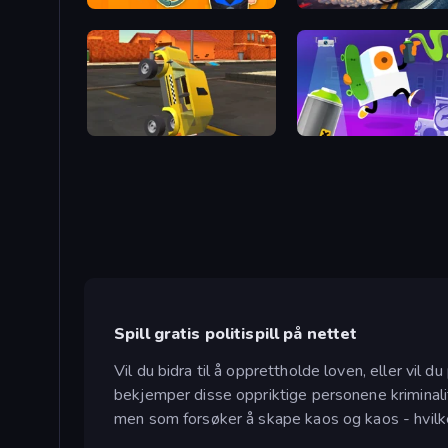
Police Evolution Idle
Drift King
Toy Car Simulator
Graffiti Time
Spill gratis politispill på nettet
Vil du bidra til å opprettholde loven, eller vil 
bekjemper disse oppriktige personene kriminalit
men som forsøker å skape kaos og kaos - hvilken