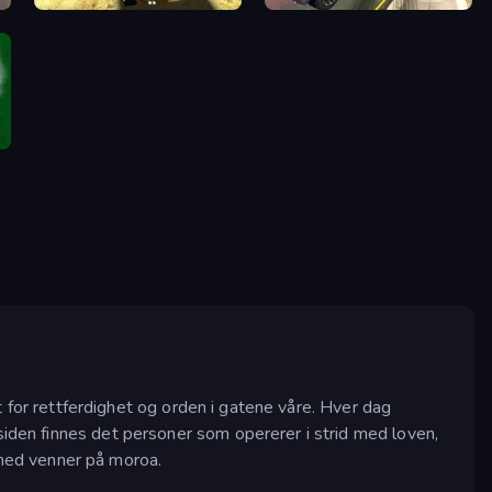
3D Car Simulator
Cartoon Hot Racer 3D
et for rettferdighet og orden i gatene våre. Hver dag
siden finnes det personer som opererer i strid med loven,
med venner på moroa.