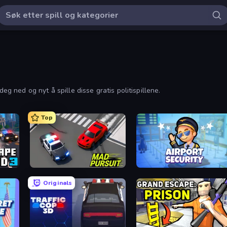
ned og nyt å spille disse gratis politispillene.
Top
Mad Pursuit
Airport Security
Originals