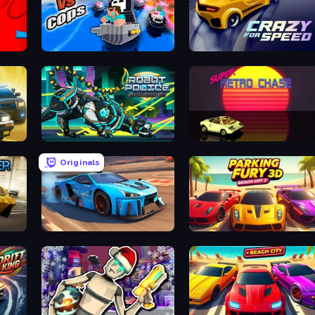
Noob vs Cops
Crazy for Speed
Crazy Chase - Car Chase Simulator
Robot Police Iron Panther
Super Retro Chase
Originals
Real Cars in City
Parking Fury 3D: Beach City 2