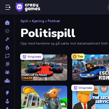
Spill
»
Kjøring
»
Politiet
Politispill
Opp med hendene og gå sakte mot datamaskinen! Sett deg 
Top
Originals
Ramp Car VS Police: CHASE
Escape Road 3
Originals