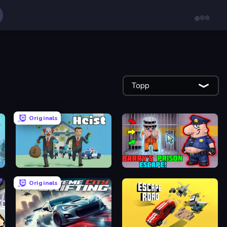
Topp
Originals
Bank Heist
Barry's Prison Escape!
Originals