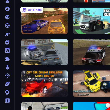
Bank Robbery 3
The Secret Service
Originals
Dirt Rally Driver HD
Escape Road 2
RCC City Racing
POLICE Chase Simulator
City Car Driving Simulator: Stunt
Car Simulator: Crash City