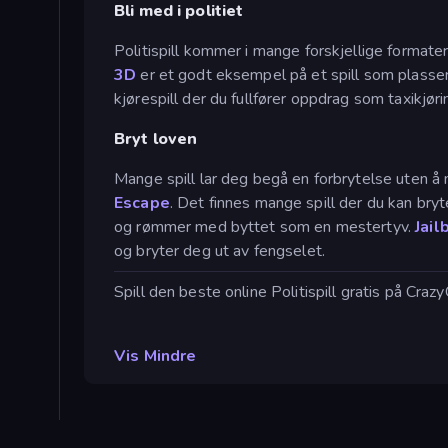
Bli med i politiet
Politispill kommer i mange forskjellige formater 
3D
er et godt eksempel på et spill som plassere
kjørespill der du fullfører oppdrag som taxikjø
Bryt loven
Mange spill lar deg begå en forbrytelse uten å 
Escape
. Det finnes mange spill der du kan br
og rømmer med byttet som en mestertyv.
Jail
og bryter deg ut av fengselet.
Spill den beste online Politispill gratis på Cr
Vis Mindre