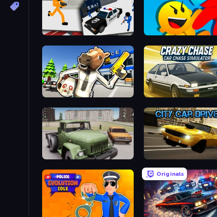
Stickman Prison: Counter Assault
Riot Escape
Bank Robbery: Escape
Truck Driver Easy Road
City Car Driver
Originals