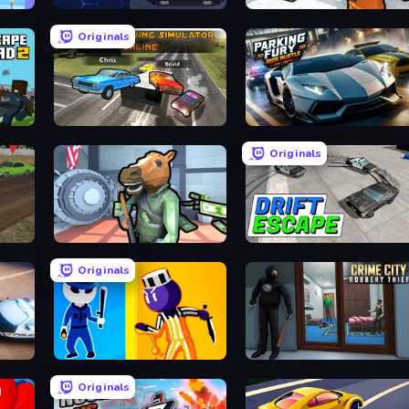
Traffic Cop 3D
Grand Escape: Prison
Originals
City Car Driving Simulator: Online
Parking Fury 3D: Side Hustle
Originals
Bank Robbery
Drift Escape
Originals
Jailbreak: Hide or Attack!
Crime City Robbery Thief Games
Originals