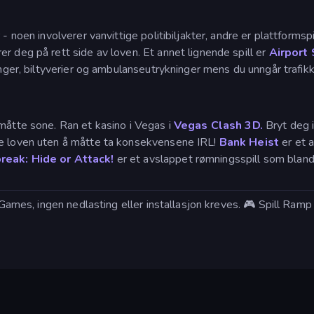
- noen involverer vanvittige politibiljakter, andre er plattformsp
r deg på rett side av loven. Et annet lignende spill er
Airport 
ringer, biltyverier og ambulanseutrykninger mens du unngår trafik
måtte sone. Ran et kasino i Vegas i
Vegas Clash 3D.
Bryt deg i
yte loven uten å måtte ta konsekvensene IRL!
Bank Heist
er et a
break: Hide or Attack!
er et avslappet rømningsspill som bland
azyGames, ingen nedlasting eller installasjon kreves. 🎮 Spill R