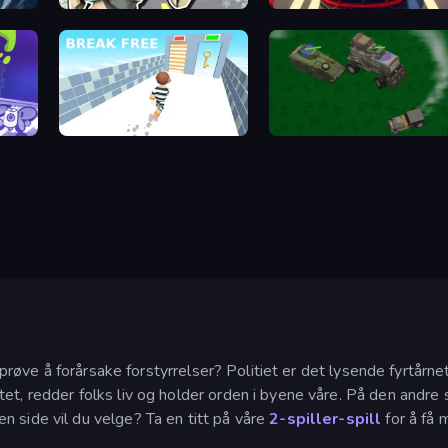
Cyberpunk: Corporation
Parking Fury 3D: Beach City
Break Free
Police Car Town Chase
du prøve å forårsake forstyrrelser? Politiet er det lysende fyrtårn
et, redder folks liv og holder orden i byene våre. På den andre 
 side vil du velge? Ta en titt på våre
2-spiller-spill
for å få 