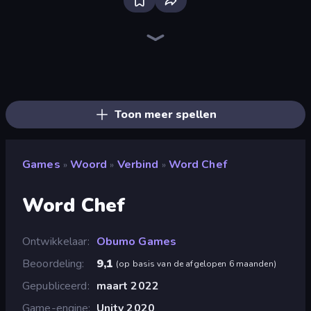
Words of Wonders
Word Bridge
Lexicon Quest
Simple Words
Hangman Legends
WODR
Typing Rush
Memory Grid Words
Word Swipe
Word Play
Hangman
Reply Run
Word String Puzzle
Unscrambled
Alphablitz
Pop-a-Word
Ahagram
Card Solitaire: Word Game
Toon meer spellen
Games
Woord
Verbind
Word Chef
»
»
»
Word Chef
Ontwikkelaar
Obumo Games
Beoordeling
9,1
(
op basis van de afgelopen 6 maanden
)
Gepubliceerd
maart 2022
Game-engine
Unity 2020